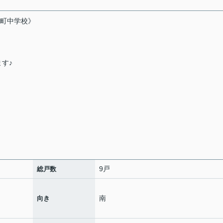
新町中学校》
す♪
9戸
総戸数
南
向き