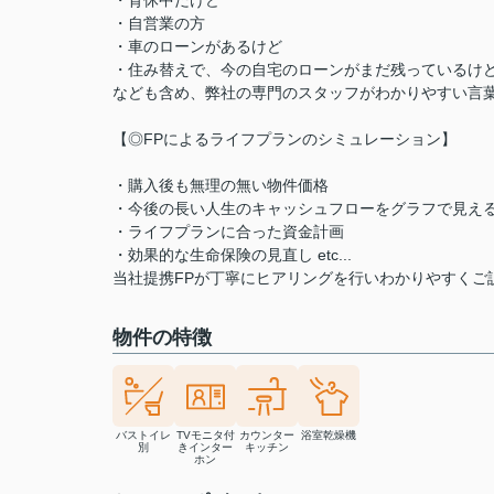
・育休中だけど
・自営業の方
・車のローンがあるけど
・住み替えで、今の自宅のローンがまだ残っているけ
なども含め、弊社の専門のスタッフがわかりやすい言
【◎FPによるライフプランのシミュレーション】
・購入後も無理の無い物件価格
・今後の長い人生のキャッシュフローをグラフで見え
・ライフプランに合った資金計画
・効果的な生命保険の見直し etc...
当社提携FPが丁寧にヒアリングを行いわかりやすくご
物件の特徴
バストイレ
TVモニタ付
カウンター
浴室乾燥機
別
きインター
キッチン
ホン