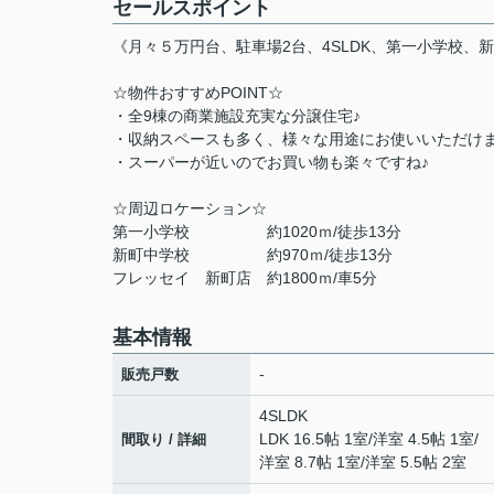
セールスポイント
《月々５万円台、駐車場2台、4SLDK、第一小学校、
☆物件おすすめPOINT☆
・全9棟の商業施設充実な分譲住宅♪
・収納スペースも多く、様々な用途にお使いいただけま
・スーパーが近いのでお買い物も楽々ですね♪
☆周辺ロケーション☆
第一小学校 約1020ｍ/徒歩13分
新町中学校 約970ｍ/徒歩13分
フレッセイ 新町店 約1800ｍ/車5分
基本情報
-
販売戸数
4SLDK
LDK 16.5帖 1室
/
洋室 4.5帖 1室
/
間取り / 詳細
洋室 8.7帖 1室
/
洋室 5.5帖 2室