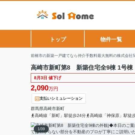
トップ
物件一覧
前橋市の新築一戸建てなら仲介手数料最大無料の株式会社Sol
高崎市新町第8 新築住宅全9棟 1号棟
8月3日 値下げ
2,090
万円
支払いシミュレーション
群馬県
高崎市
新町
高崎線「新町」駅徒歩24分
高崎線「神保原」駅徒歩
1
/
39