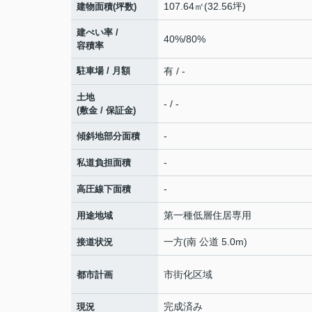
107.64㎡(32.56坪)
建物面積(坪数)
建ぺい率 /
40%/80%
容積率
駐車場 / 月額
有 / -
土地
- / -
(敷金 / 保証金)
-
傾斜地部分面積
-
私道負担面積
-
高圧線下面積
第一種低層住居専用
用途地域
一方(南 公道 5.0m)
接道状況
市街化区域
都市計画
完成済み
現況