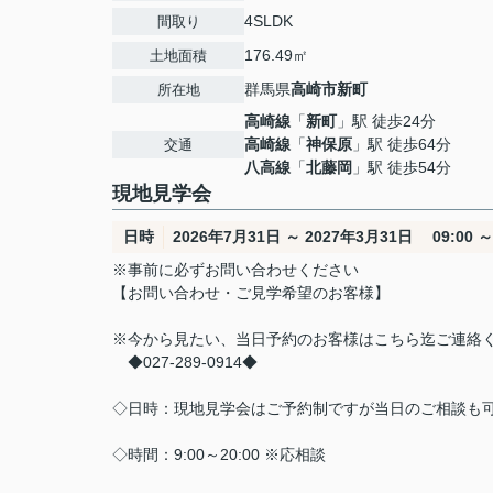
4SLDK
間取り
176.49㎡
土地面積
群馬県
高崎市
新町
所在地
高崎線
「
新町
」駅 徒歩24分
高崎線
「
神保原
」駅 徒歩64分
交通
八高線
「
北藤岡
」駅 徒歩54分
現地見学会
日時
2026年7月31日 ～ 2027年3月31日 09:00 ～ 
※事前に必ずお問い合わせください
【お問い合わせ・ご見学希望のお客様】
※今から見たい、当日予約のお客様はこちら迄ご連絡
◆027-289-0914◆
◇日時：現地見学会はご予約制ですが当日のご相談も
◇時間：9:00～20:00 ※応相談