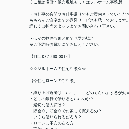
◇ご相談場所：販売現地もしくはソルホーム事務所
・お仕事の合間やお仕事帰りでもご案内させていただ
もちろんご自宅までの送迎サービスも承っております
詳しくは担当スタッフまでお問い合わせ下さい。
・ほかの物件もまとめて見学の場合
※ご予約時お電話にてお伝えください。
【TEL:027-289-0914】
☆☆ソルホームの住宅相談☆☆
【◎住宅ローンのご相談】
・繰り上げ返済は「いつ」、「どのくらい」するが効
・どこの銀行で借りるといいのか？
・適切な借入額は？
・貯金０、頭金０でお家って買えるの？
・いくら借りられるだろう？
・ローンに不安のある方