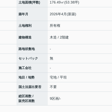
176.49㎡(53.38坪)
土地面積(坪数)
2026年4月(新築)
築年月
所有権
土地権利
木造 / 2階建
建物構造
-
路地状敷地
無
セットバック
-
施工会社
宅地 / 平坦
地目 / 地勢
不要
国土法届出要否
総区画数 /
9区画/-
販売区画数