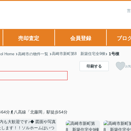
営
売却査定
会員登録
ブロ
高崎市新町第8 新築住宅全9棟
1号棟
 Home
高崎市の物件一覧
印刷する
お気
64分
八高線「北藤岡」駅徒歩54分