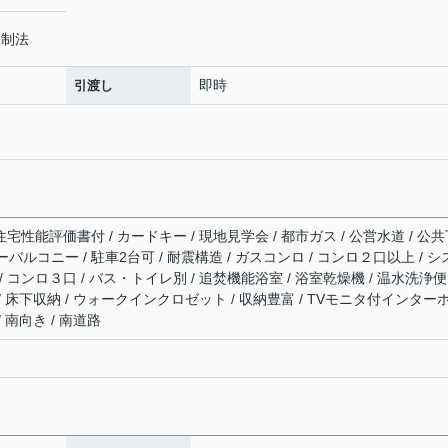
規制法
即時
引渡し
住宅性能評価書付 / カードキー / 現地見学会 / 都市ガス / 公営水道 / 公
ーバルコニー / 駐車2台可 / 耐震構造 / ガスコンロ / コンロ２口以上 / 
 コンロ３口 / バス・トイレ別 / 追焚機能浴室 / 浴室乾燥機 / 温水洗浄便
 / 床下収納 / ウォークインクロゼット / 収納豊富 / TVモニタ付インター
 南向き / 南道路