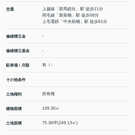
上越線
「
群馬総社
」駅 徒歩11分
交通
両毛線
「
新前橋
」駅 徒歩58分
上毛電鉄
「
中央前橋
」駅 徒歩61分
-
修繕積立金
-
修繕積立基金
有 / -
駐車場 / 月額
その他条件
所有権
土地権利
109.30㎡
建物面積
75.36坪(249.13㎡)
土地面積