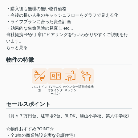
・購入後も無理の無い物件価格
・今後の長い人生のキャッシュフローをグラフで見える化
・ライフプランに合った資金計画
・効果的な生命保険の見直し etc...
当社提携FPが丁寧にヒアリングを行いわかりやすくご説明を行
います。
もっと見る
物件の特徴
バストイレ
TVモニタ
カウンター
浴室乾燥機
別
付きインタ
キッチン
ーホン
セールスポイント
《月々７万円台、駐車場2台、3LDK、勝山小学校、第六中学校》
☆物件おすすめPOINT☆
・全3棟の商業施設充実な分譲住宅♪