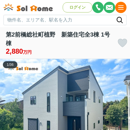
ログイン
第2前橋総社町植野 新築住宅全3棟 1号
棟
2,880
万円
1
/
36