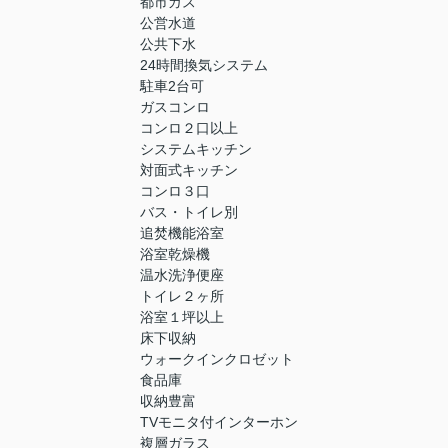
都市ガス
公営水道
公共下水
24時間換気システム
駐車2台可
ガスコンロ
コンロ２口以上
システムキッチン
対面式キッチン
コンロ３口
バス・トイレ別
追焚機能浴室
浴室乾燥機
温水洗浄便座
トイレ２ヶ所
浴室１坪以上
床下収納
ウォークインクロゼット
食品庫
収納豊富
TVモニタ付インターホン
複層ガラス