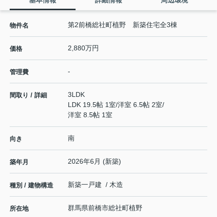
基本情報
詳細情報
周辺環境
第2前橋総社町植野 新築住宅全3棟
物件名
2,880万円
価格
-
管理費
3LDK
間取り / 詳細
LDK 19.5帖 1室
/
洋室 6.5帖 2室
/
洋室 8.5帖 1室
南
向き
2026年6月 (新築)
築年月
新築一戸建 / 木造
種別 / 建物構造
群馬県
前橋市
総社町植野
所在地