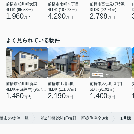
前橋市粕川町女渕
前橋市南町２丁目
前橋市富士見町時沢
4LDK (95.58㎡)
4LDK (107.23㎡)
3LDK (92.74㎡)
3
1,980
4,290
2,798
万円
万円
万円
よく見られている物件
前橋市粕川町新屋
前橋市上増田町
前橋市六供町３丁目
4LDK＋S(納戸) (96.78㎡)
4LDK (111.37㎡)
5DK (91.91㎡)
4
1,480
2,190
1,400
万円
万円
万円
橋市の物件一覧
第2前橋総社町植野 新築住宅全3棟
1号棟