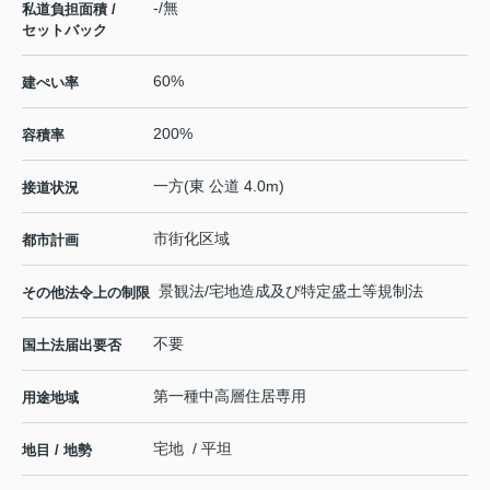
-/無
私道負担面積 /
セットバック
60%
建ぺい率
200%
容積率
一方(東 公道 4.0m)
接道状況
市街化区域
都市計画
景観法/宅地造成及び特定盛土等規制法
その他法令上の制限
不要
国土法届出要否
第一種中高層住居専用
用途地域
宅地 / 平坦
地目 / 地勢