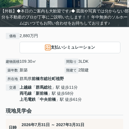
【外観】◆本日のご案内も大歓迎です♪◆ 図面や写真では分からない部
分を不動産のプロが丁寧にご説明いたします！！ 年中無休のソルホー
ムはいつでもお問い合わせをお待ちしております♪
2,880万円
価格
支払いシミュレーション
109.30㎡
3LDK
建物面積
間取り
新築
2階建
築年数
階建て
群馬県
前橋市
総社町植野
所在地
上越線
「
群馬総社
」駅 徒歩11分
交通
両毛線
「
新前橋
」駅 徒歩58分
上毛電鉄
「
中央前橋
」駅 徒歩61分
現地見学会
2026年7月31日 ～ 2027年3月31日
日時