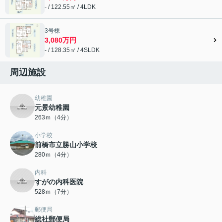
- / 122.55㎡ / 4LDK
3号棟
3,080万円
- / 128.35㎡ / 4SLDK
周辺施設
幼稚園
元景幼稚園
263ｍ（4分）
小学校
前橋市立勝山小学校
280ｍ（4分）
内科
すがの内科医院
528ｍ（7分）
郵便局
総社郵便局