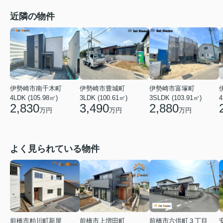
近隣の物件
伊勢崎市南千木町
伊勢崎市豊城町
伊勢崎市富塚町
4
4LDK (105.98㎡)
3LDK (100.61㎡)
3SLDK (103.91㎡)
2,830
3,490
2,880
万円
万円
万円
よく見られている物件
前橋市粕川町新屋
前橋市上増田町
前橋市六供町３丁目