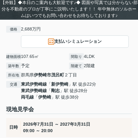
【外観】◆本日のご案内も大歓迎です♪◆ 図面や写真では分からない部
分を不動産のプロが丁寧にご説明いたします！！ 年中無休のソルホー
ムはいつでもお問い合わせをお待ちしております♪
2,688万円
価格
支払いシミュレーション
107.65㎡
4LDK
建物面積
間取り
予定
2階建
築年数
階建て
群馬県
伊勢崎市
茂呂町
２丁目
所在地
東武伊勢崎線
「
新伊勢崎
」駅 徒歩22分
交通
東武伊勢崎線
「
剛志
」駅 徒歩28分
両毛線
「
伊勢崎
」駅 徒歩38分
現地見学会
2026年7月31日 ～ 2027年3月31日
日時
09:00 ～ 20:00