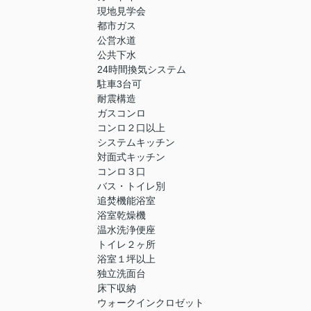
現地見学会
都市ガス
公営水道
公共下水
24時間換気システム
駐車3台可
耐震構造
ガスコンロ
コンロ２口以上
システムキッチン
対面式キッチン
コンロ３口
バス・トイレ別
追焚機能浴室
浴室乾燥機
温水洗浄便座
トイレ２ヶ所
浴室１坪以上
独立洗面台
床下収納
ウォークインクロゼット