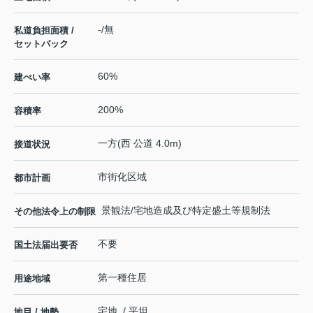
-/無
私道負担面積 /
セットバック
60%
建ぺい率
200%
容積率
一方(西 公道 4.0m)
接道状況
市街化区域
都市計画
景観法/宅地造成及び特定盛土等規制法
その他法令上の制限
不要
国土法届出要否
第一種住居
用途地域
宅地 / 平坦
地目 / 地勢