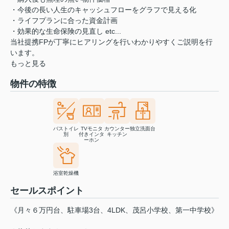
・今後の長い人生のキャッシュフローをグラフで見える化
・ライフプランに合った資金計画
・効果的な生命保険の見直し etc...
当社提携FPが丁寧にヒアリングを行いわかりやすくご説明を行
います。
もっと見る
物件の特徴
バストイレ
TVモニタ
カウンター
独立洗面台
別
付きインタ
キッチン
ーホン
浴室乾燥機
セールスポイント
《月々６万円台、駐車場3台、4LDK、茂呂小学校、第一中学校》