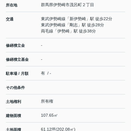
群馬県
伊勢崎市
茂呂町
２丁目
所在地
東武伊勢崎線
「
新伊勢崎
」駅 徒歩22分
交通
東武伊勢崎線
「
剛志
」駅 徒歩28分
両毛線
「
伊勢崎
」駅 徒歩38分
-
修繕積立金
-
修繕積立基金
有 / -
駐車場 / 月額
その他条件
所有権
土地権利
107.65㎡
建物面積
61.12坪(202.08㎡)
土地面積