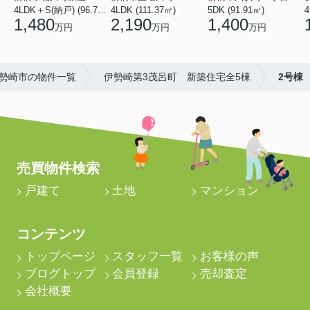
4LDK＋S(納戸) (96.78㎡)
4LDK (111.37㎡)
5DK (91.91㎡)
4
1,480
2,190
1,400
万円
万円
万円
勢崎市の物件一覧
伊勢崎第3茂呂町 新築住宅全5棟
2号棟
売買物件検索
戸建て
土地
マンション
コンテンツ
トップページ
スタッフ一覧
お客様の声
ブログトップ
会員登録
売却査定
会社概要