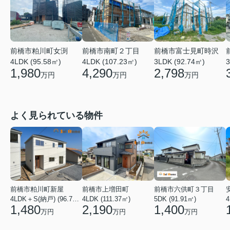
前橋市粕川町女渕
前橋市南町２丁目
前橋市富士見町時沢
4LDK (95.58㎡)
4LDK (107.23㎡)
3LDK (92.74㎡)
3
1,980
4,290
2,798
万円
万円
万円
よく見られている物件
前橋市粕川町新屋
前橋市上増田町
前橋市六供町３丁目
4LDK＋S(納戸) (96.78㎡)
4LDK (111.37㎡)
5DK (91.91㎡)
4
1,480
2,190
1,400
万円
万円
万円