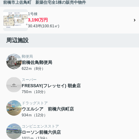
前橋市上佐鳥町 新築住宅全1棟の販売中物件
1号棟
3,190万円
30.43坪(100.61㎡)
周辺施設
郵便局
前橋佐鳥郵便局
622ｍ（8分）
スーパー
FRESSAY(フレッセイ) 朝倉店
750ｍ（10分）
ドラッグストア
ウエルシア 前橋六供町店
934ｍ（12分）
コンビニエンスストア
ローソン前橋六供店
1011ｍ（13分）