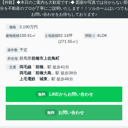
【外観】◆本日のご案内も大歓迎です♪◆ 図面や写真では分からない部
分を不動産のプロが丁寧にご説明いたします！！ソルホームはいつでも
お問い合わせをお待ちしております♪
3,190万円
価格
100.61㎡
82.14坪
4LDK
建物面積
土地面積
間取り
(271.55㎡)
予定
築年数
群馬県
前橋市
上佐鳥町
所在地
両毛線
「
前橋
」駅 徒歩41分
交通
両毛線
「
前橋大島
」駅 徒歩38分
上毛電鉄
「
城東
」駅 徒歩46分
LINEからお問い合わせ
無料
お問い合わせ
無料