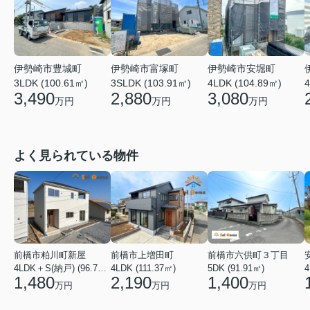
伊勢崎市豊城町
伊勢崎市富塚町
伊勢崎市安堀町
3LDK (100.61㎡)
3SLDK (103.91㎡)
4LDK (104.89㎡)
4
3,490
2,880
3,080
万円
万円
万円
よく見られている物件
前橋市粕川町新屋
前橋市上増田町
前橋市六供町３丁目
4LDK＋S(納戸) (96.78㎡)
4LDK (111.37㎡)
5DK (91.91㎡)
4
1,480
2,190
1,400
万円
万円
万円