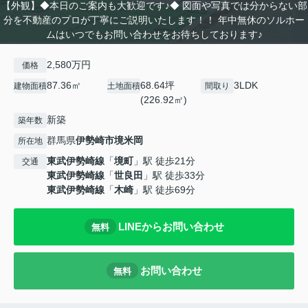
【外観】◆本日のご案内も大歓迎です♪◆ 図面や写真では分からない部
分を不動産のプロが丁寧にご説明いたします！！ 年中無休のソルホー
ムはいつでもお問い合わせをお待ちしております♪
2,580万円
価格
87.36㎡
68.64坪
3LDK
建物面積
土地面積
間取り
(226.92㎡)
新築
築年数
群馬県
伊勢崎市
境米岡
所在地
東武伊勢崎線
「
境町
」駅 徒歩21分
交通
東武伊勢崎線
「
世良田
」駅 徒歩33分
東武伊勢崎線
「
木崎
」駅 徒歩69分
LINEからお問い合わせ
無料
お問い合わせ
無料