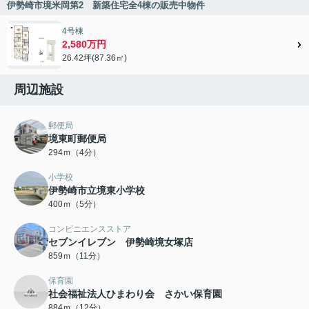
伊勢崎市境米岡第2 新築住宅全4棟の販売中物件
4号棟
2,580万円
26.42坪(87.36㎡)
周辺施設
郵便局
境東町郵便局
294ｍ（4分）
小学校
伊勢崎市立境東小学校
400ｍ（5分）
コンビニエンスストア
セブンイレブン 伊勢崎境女塚店
859ｍ（11分）
保育園
社会福祉法人ひまわり会 さかい保育園
884ｍ（12分）