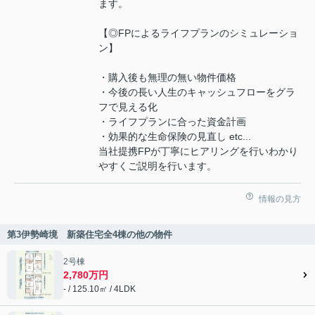
ます。
【◎FPによるライフプランのシミュレーショ
ン】
・購入後も無理の無い物件価格
・今後の長い人生のキャッシュフローをグラ
フで見える化
・ライフプランに合った資金計画
・効果的な生命保険の見直し etc...
当社提携FPが丁寧にヒアリングを行いわかり
やすくご説明を行います。
情報の見方
第3伊勢崎境 新築住宅全4棟の他の物件
2号棟
2,780万円
- / 125.10㎡ / 4LDK