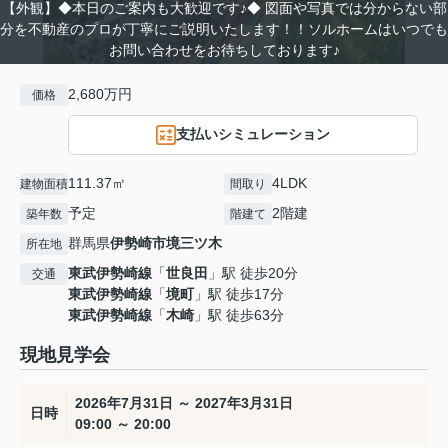
【外観】◆本日のご案内も大歓迎です♪◆ 図面や写真では分からない部
分を不動産のプロが丁寧にご説明いたします！！ソルホームはいつでも
お問い合わせをお待ちしております♪
2,680万円
価格
支払いシミュレーション
111.37㎡
4LDK
建物面積
間取り
予定
2階建
築年数
階建て
群馬県
伊勢崎市
境三ツ木
所在地
東武伊勢崎線
「
世良田
」駅 徒歩20分
交通
東武伊勢崎線
「
境町
」駅 徒歩17分
東武伊勢崎線
「
木崎
」駅 徒歩63分
現地見学会
2026年7月31日 ～ 2027年3月31日
日時
09:00 ～ 20:00