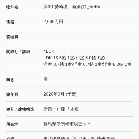
第3伊勢崎境 新築住宅全4棟
物件名
2,680万円
価格
-
管理費
4LDK
間取り / 詳細
LDK 16.5帖 1室
/
和室 6.0帖 1室
/
洋室 8.7帖 1室
/
洋室 6.7帖 1室
/
洋室 6.0帖 1室
南
向き
2026年9月 (予定)
築年月
新築一戸建 / 木造
種別 / 建物構造
群馬県
伊勢崎市
境三ツ木
所在地
東武伊勢崎線
「
世良田
」駅 徒歩20分