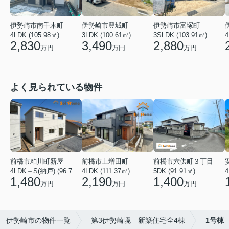
伊勢崎市南千木町
伊勢崎市豊城町
伊勢崎市富塚町
4
4LDK (105.98㎡)
3LDK (100.61㎡)
3SLDK (103.91㎡)
2,830
3,490
2,880
万円
万円
万円
よく見られている物件
前橋市粕川町新屋
前橋市上増田町
前橋市六供町３丁目
4LDK＋S(納戸) (96.78㎡)
4LDK (111.37㎡)
5DK (91.91㎡)
4
1,480
2,190
1,400
万円
万円
万円
伊勢崎市の物件一覧
第3伊勢崎境 新築住宅全4棟
1号棟