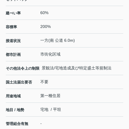
60%
建ぺい率
200%
容積率
一方(南 公道 6.0m)
接道状況
市街化区域
都市計画
景観法/宅地造成及び特定盛土等規制法
その他法令上の制限
不要
国土法届出要否
第一種住居
用途地域
宅地 / 平坦
地目 / 地勢
-
管理組合有無