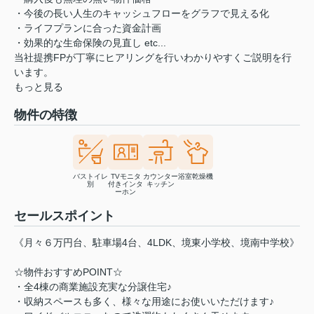
・今後の長い人生のキャッシュフローをグラフで見える化
・ライフプランに合った資金計画
・効果的な生命保険の見直し etc...
当社提携FPが丁寧にヒアリングを行いわかりやすくご説明を行
います。
もっと見る
物件の特徴
バストイレ
TVモニタ
カウンター
浴室乾燥機
別
付きインタ
キッチン
ーホン
セールスポイント
《月々６万円台、駐車場4台、4LDK、境東小学校、境南中学校》
☆物件おすすめPOINT☆
・全4棟の商業施設充実な分譲住宅♪
・収納スペースも多く、様々な用途にお使いいただけます♪