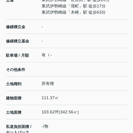
交通
東武伊勢崎線
「
境町
」駅 徒歩17分
東武伊勢崎線
「
木崎
」駅 徒歩63分
-
修繕積立金
-
修繕積立基金
有 / -
駐車場 / 月額
その他条件
所有権
土地権利
111.37㎡
建物面積
103.62坪(342.56㎡)
土地面積
-/無
私道負担面積 /
セットバック