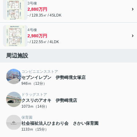
3号棟
2,880万円
- / 128.35㎡ / 4SLDK
4号棟
2,980万円
- / 122.55㎡ / 4LDK
周辺施設
コンビニエンスストア
セブンイレブン 伊勢崎境女塚店
946ｍ（12分）
ドラッグストア
クスリのアオキ 伊勢崎境店
1073ｍ（14分）
保育園
社会福祉法人ひまわり会 さかい保育園
1133ｍ（15分）