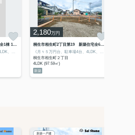
2,180
2,1
万円
伊勢崎市東小保方町 新築住宅全1棟 1号棟
桐生市相生町2丁目第19 新築住宅全6棟 6号棟
安心♪
生店 約680ｍ/車2分
ロケーション☆
相生中学校 約1220ｍ/徒歩16分
・収納スペースも多く様々な用途にお使いいただけます♪
《月々７万円台、駐車場4台、4LDK、あずま南小学校、あずま中学校》
相生小学校 約1050ｍ/徒歩14分
カスミ 桐生相生店 約680ｍ/車2分
☆物件おすすめPOINT☆
相生中学校 約1220ｍ/
《月々５万円台、駐車場4台、4LDK、相生小学校、相生中学校》
☆周辺ロケ
・小学校ま
屋住宅♪
めPOINT☆
・富士見温泉近く‼癒しの環境です♪
・オール電化住宅♪
・収納スペースも多く、様々な用途にお使い
・収納スペースも多く様々な用途
桐生市相生町２丁目
桐生市
4LDK (97.59㎡)
4LDK (
新築
新築
新築一戸建
新築一