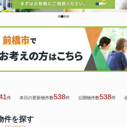
41
538
538
件
本日の更新物件数
件
公開物件数
件
物件を探す