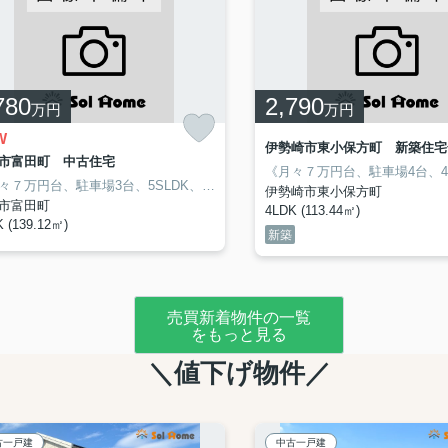
780
2,790
万円
万円
W
市富田町 中古住宅
使いいただけます♪
買い物便利♪
スムーズになる人気の平屋住宅♪
校 約1050ｍ/徒歩14分
・収納スペースも多く様々な用途にお使いいただけます♪
☆周辺ロケーション☆
相生中学校 約1220ｍ/徒歩16分
・小中学校まで1㎞圏内なのでお子様の登下校
相生小学校 約1050ｍ/徒歩14分
カスミ 桐生相
☆周辺
☆物件おすすめPOINT☆
《月々７万円台、駐車場3台、5SLDK、桂萱東小学校、桂萱中学校》
・家事動線がスムーズになる人気の平
☆物件おすす
伊勢崎市東小保方町
市富田町
4LDK (113.44㎡)
 (139.12㎡)
新築
売買新着物件の一覧
をもっと見る
＼値下げ物件／
古一戸建
中古一戸建