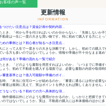
お客様の声一覧
更新情報
INFORMATION
つけたい注意点は？資金計画や契約内容...
たとき、「何から手を付ければいいのか分からない」「失敗しないか不
不動産は一生に一度の大きな買い物です。特に初めて購入する方にとっては
めの事例とは？初心者が知るべき注意点...
人にとって人生で一度きりの大きな決断です。しかし、初めての購入で
ている方も多いのではないでしょうか。情報や準備が不十分なまま進めてし
は何がある？準備の流れも一覧で紹介
たとき、「どのような書類を用意すればよいのか」「いつまでに準備す
しょう。初めて不動産を購入する場面では、必要な書類の内容や取得時期を
審査基準とは？借入可能額や準備のポイ...
る時、「本当に住宅ローンが組めるのか」「審査に通るには何が必要な
の審査は複雑に見えて、実はポイントを押さえれば難しくありません。本記
うなっている？初めての方へ具体的な項...
、物件価格以外にどのような費用がかかるのか、しっかりと把握できて
いのではないでしょうか。実は、不動産の購入には本体価格のほかに多くの