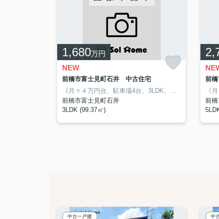
1,680
2,
万円
NEW
NE
高崎市吉井町吉井第4 新築住宅全1棟 1号棟
前橋市富士見町石井 中古住宅
前橋
POINT☆
ースも多く様々な用途にお使いいただけます♪
スーパーまで車で2分‼お買い物便利♪
《月々６万円台、駐車場2台、4LDK、吉井小学校、中央中学校》
・全6棟の商業施設充実な分譲住宅♪
☆物件おすすめPOINT☆
・収納スペースも多く様々な用途にお
☆周辺ロケーション☆
・スーパーまで車で2分‼お
・家事動線が
相生小学
《月々４万円台、駐車場4台、3LDK、石井小学校、富士見中学校》
前橋市富士見町石井
前橋
3LDK (99.37㎡)
5LDK
中古一戸建
中