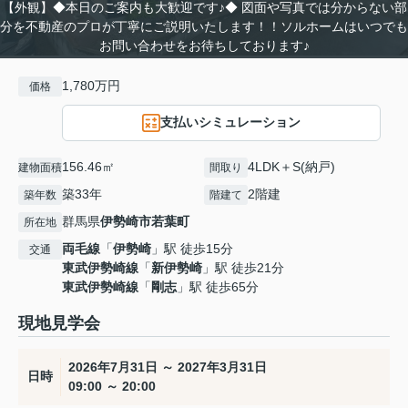
【外観】◆本日のご案内も大歓迎です♪◆ 図面や写真では分からない部
分を不動産のプロが丁寧にご説明いたします！！ソルホームはいつでも
お問い合わせをお待ちしております♪
1,780万円
価格
支払いシミュレーション
156.46㎡
4LDK＋S(納戸)
建物面積
間取り
築33年
2階建
築年数
階建て
群馬県
伊勢崎市
若葉町
所在地
両毛線
「
伊勢崎
」駅 徒歩15分
交通
東武伊勢崎線
「
新伊勢崎
」駅 徒歩21分
東武伊勢崎線
「
剛志
」駅 徒歩65分
現地見学会
2026年7月31日 ～ 2027年3月31日
日時
09:00 ～ 20:00