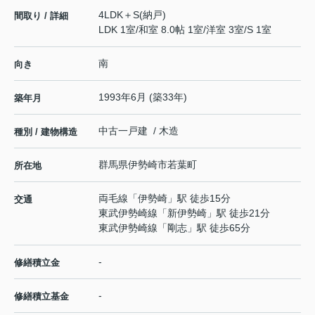
4LDK＋S(納戸)
間取り / 詳細
LDK 1室
/
和室 8.0帖 1室
/
洋室 3室
/
S 1室
南
向き
1993年6月 (築33年)
築年月
中古一戸建 / 木造
種別 / 建物構造
群馬県
伊勢崎市
若葉町
所在地
両毛線
「
伊勢崎
」駅 徒歩15分
交通
東武伊勢崎線
「
新伊勢崎
」駅 徒歩21分
東武伊勢崎線
「
剛志
」駅 徒歩65分
-
修繕積立金
-
修繕積立基金