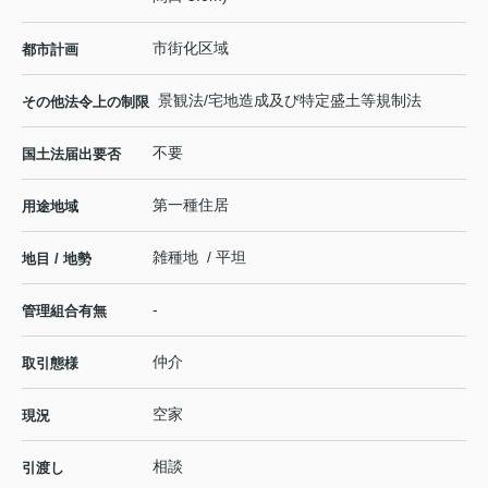
市街化区域
都市計画
景観法/宅地造成及び特定盛土等規制法
その他法令上の制限
不要
国土法届出要否
第一種住居
用途地域
雑種地 / 平坦
地目 / 地勢
-
管理組合有無
仲介
取引態様
空家
現況
相談
引渡し