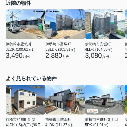
近隣の物件
伊勢崎市豊城町
伊勢崎市富塚町
伊勢崎市安堀町
3LDK (100.61㎡)
3SLDK (103.91㎡)
4LDK (104.89㎡)
4
3,490
2,880
3,080
万円
万円
万円
よく見られている物件
前橋市粕川町新屋
前橋市上増田町
前橋市六供町３丁目
4LDK＋S(納戸) (96.78㎡)
4LDK (111.37㎡)
5DK (91.91㎡)
4