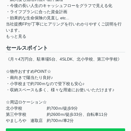
・今後の長い人生のキャッシュフローをグラフで見える化
・ライフプランに合った資金計画
・効果的な生命保険の見直し etc...
当社提携FPが丁寧にヒアリングを行いわかりやすくご説明を行
います。
もっと見る
セールスポイント
《月々4万円台、駐車場5台、4SLDK、北小学校、第三中学校》
☆物件おすすめPOINT☆
・南向きで陽当たり良好♪
・小学校まで約700ｍなので登下校も安心♪
・収納スペースも多く、様々な用途にお使いいただけます♪
☆周辺ロケーション☆
北小学校 約700ｍ/徒歩9分
第三中学校 約2600ｍ/徒歩33分、自転車11分
やましろや 連取店 約700ｍ/車2分