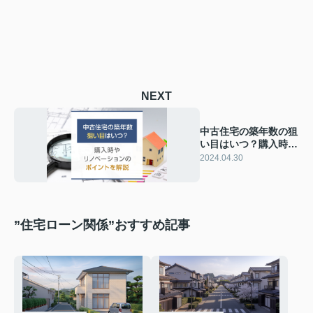
NEXT
中古住宅の築年数の狙
い目はいつ？購入時や
リノベーションのポイ
2024.04.30
ントを解説
”住宅ローン関係”おすすめ記事