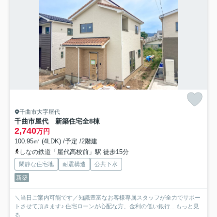
千曲市大字屋代
千曲市屋代 新築住宅全8棟
2,740
万円
100.95㎡ (4LDK) /予定 /2階建
しなの鉄道「屋代高校前」駅 徒歩15分
閑静な住宅地
耐震構造
公共下水
新築
＼当日ご案内可能です／知識豊富なお客様専属スタッフが全力でサポー
トさせて頂きます♪ 住宅ローンが心配な方、金利の低い銀行...
もっと見
る