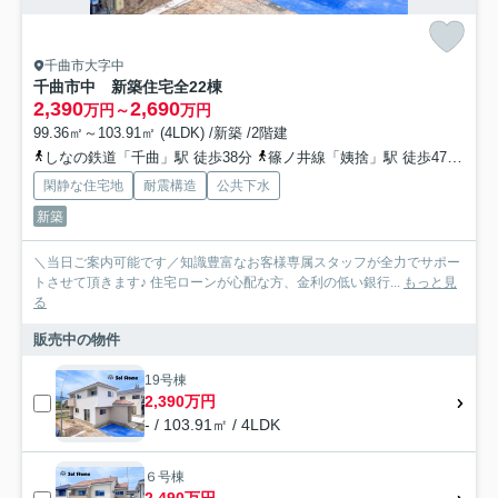
千曲市大字中
千曲市中 新築住宅全22棟
2,390
2,690
万円～
万円
99.36㎡～103.91㎡ (4LDK) /新築 /2階建
しなの鉄道「千曲」駅 徒歩38分
篠ノ井線「姨捨」駅 徒歩47分
し
閑静な住宅地
耐震構造
公共下水
新築
＼当日ご案内可能です／知識豊富なお客様専属スタッフが全力でサポー
トさせて頂きます♪ 住宅ローンが心配な方、金利の低い銀行...
もっと見
る
販売中の物件
19号棟
2,390万円
- / 103.91㎡ / 4LDK
６号棟