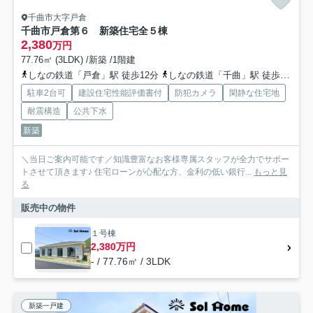
千曲市大字戸倉
千曲市戸倉第６ 新築住宅全５棟
2,380
万円
77.76㎡ (3LDK) /新築 /1階建
しなの鉄道「戸倉」駅 徒歩12分
しなの鉄道「千曲」駅 徒歩31分
駐車2台可
建設住宅性能評価書付
防犯カメラ
閑静な住宅地
耐震構造
公共下水
新築
＼当日ご案内可能です／知識豊富なお客様専属スタッフが全力でサポー
トさせて頂きます♪ 住宅ローンが心配な方、金利の低い銀行...
もっと見
る
販売中の物件
１号棟
2,380万円
- / 77.76㎡ / 3LDK
新築一戸建