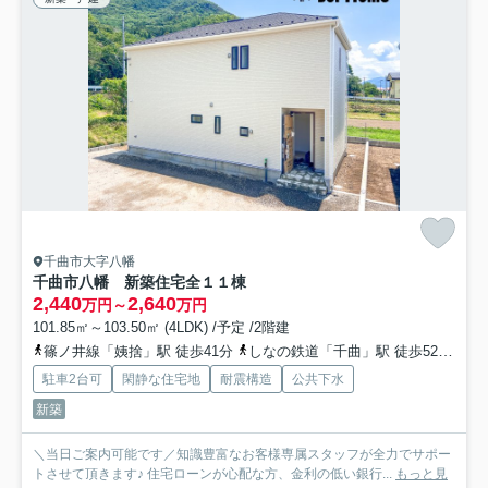
千曲市大字八幡
千曲市八幡 新築住宅全１１棟
2,440
2,640
万円～
万円
101.85㎡～103.50㎡ (4LDK) /予定 /2階建
篠ノ井線「姨捨」駅 徒歩41分
しなの鉄道「千曲」駅 徒歩52分
篠
駐車2台可
閑静な住宅地
耐震構造
公共下水
新築
＼当日ご案内可能です／知識豊富なお客様専属スタッフが全力でサポー
トさせて頂きます♪ 住宅ローンが心配な方、金利の低い銀行...
もっと見