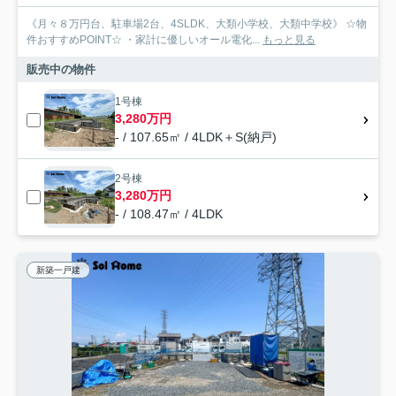
《月々８万円台、駐車場2台、4SLDK、大類小学校、大類中学校》 ☆物
件おすすめPOINT☆ ・家計に優しいオール電化...
もっと見る
販売中の物件
1号棟
3,280万円
- / 107.65㎡ / 4LDK＋S(納戸)
2号棟
3,280万円
- / 108.47㎡ / 4LDK
新築一戸建