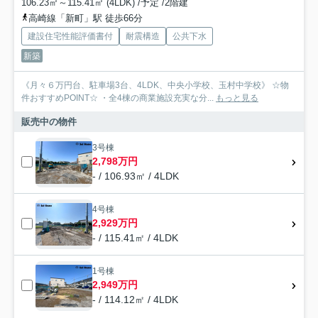
106.23㎡～115.41㎡ (4LDK) /予定 /2階建
高崎線「新町」駅 徒歩66分
建設住宅性能評価書付
耐震構造
公共下水
新築
《月々６万円台、駐車場3台、4LDK、中央小学校、玉村中学校》 ☆物
件おすすめPOINT☆ ・全4棟の商業施設充実な分...
もっと見る
販売中の物件
3号棟
2,798万円
- / 106.93㎡ / 4LDK
4号棟
2,929万円
- / 115.41㎡ / 4LDK
1号棟
2,949万円
- / 114.12㎡ / 4LDK