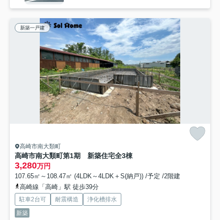
新築一戸建
高崎市南大類町
高崎市南大類町第1期 新築住宅全3棟
3,280
万円
107.65㎡～108.47㎡ (4LDK～4LDK＋S(納戸)) /予定 /2階建
高崎線「高崎」駅 徒歩39分
駐車2台可
耐震構造
浄化槽排水
新築