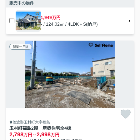
販売中の物件
1,949万円
- / 124.02㎡ / 4LDK＋S(納戸)
新築一戸建
佐波郡玉村町大字福島
玉村町福島2期 新築住宅全4棟
2,798
2,998
万円～
万円