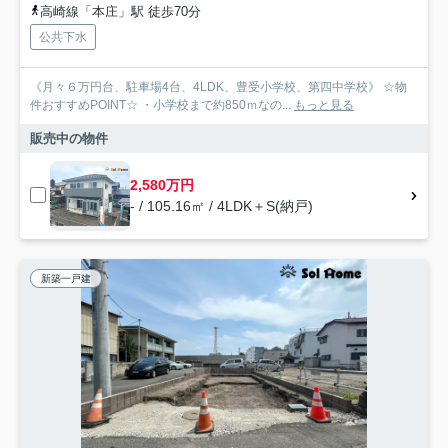
高崎線「本庄」駅 徒歩70分
公共下水
《月々６万円台、駐車場4台、4LDK、豊受小学校、第四中学校》 ☆物
件おすすめPOINT☆ ・小学校まで約850ｍなの...
もっと見る
販売中の物件
2,580万円
- / 105.16㎡ / 4LDK＋S(納戸)
新築一戸建