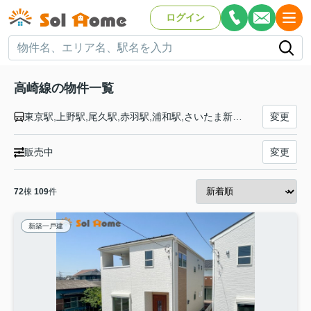
ログイン
高崎線の物件一覧
東京駅,上野駅,尾久駅,赤羽駅,浦和駅,さいたま新都心駅,大宮駅,宮原駅,上尾駅,北上尾駅,桶川駅,北本駅,鴻巣駅,北鴻巣駅,吹上駅,行田駅,熊谷駅,籠原駅,深谷駅,岡部駅,本庄駅,神保原駅,新町駅,倉賀野駅,高崎駅
変更
販売中
変更
72
棟
109
件
新築一戸建