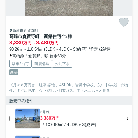
高崎市倉賀野町
高崎市倉賀野町 新築住宅全3棟
3,380
3,480
万円～
万円
90.26㎡～110.54㎡ (3LDK～4LDK＋S(納戸)) /予定 /2階建
高崎線「倉賀野」駅 徒歩30分
駐車2台可
耐震構造
公共下水
新築
《月々８万円台、駐車場2台、4SLDK、岩鼻小学校、矢中中学校》 ☆物
件おすすめPOINT☆ ・嬉しい都市ガス、本下水...
もっと見る
販売中の物件
2号棟
3,380万円
- / 109.80㎡ / 4LDK＋S(納戸)