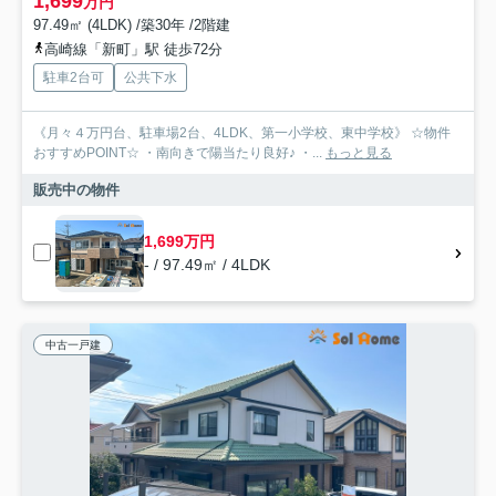
1,699
万円
97.49㎡ (4LDK) /築30年 /2階建
高崎線「新町」駅 徒歩72分
駐車2台可
公共下水
《月々４万円台、駐車場2台、4LDK、第一小学校、東中学校》 ☆物件
おすすめPOINT☆ ・南向きで陽当たり良好♪ ・...
もっと見る
販売中の物件
1,699万円
- / 97.49㎡ / 4LDK
中古一戸建