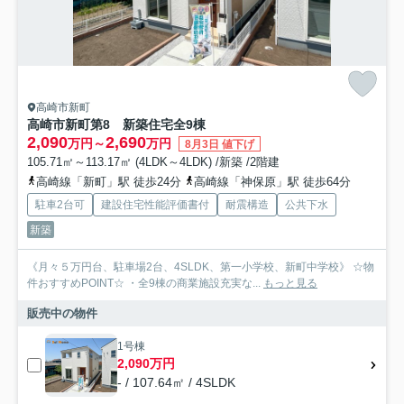
高崎市新町
高崎市新町第8 新築住宅全9棟
2,090
2,690
万円～
万円
8月3日 値下げ
105.71㎡～113.17㎡ (4LDK～4LDK) /新築 /2階建
高崎線「新町」駅 徒歩24分
高崎線「神保原」駅 徒歩64分
駐車2台可
建設住宅性能評価書付
耐震構造
公共下水
新築
《月々５万円台、駐車場2台、4SLDK、第一小学校、新町中学校》 ☆物
件おすすめPOINT☆ ・全9棟の商業施設充実な...
もっと見る
販売中の物件
1号棟
2,090万円
- / 107.64㎡ / 4SLDK