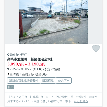
高崎市並榎町
高崎市並榎町 新築住宅全2棟
3,090
3,190
万円～
万円
95.22㎡～96.05㎡ (4LDK) /予定 /2階建
高崎線「高崎」駅 徒歩36分
建設住宅性能評価書付
耐震構造
公共下水
新築
《月々７万円台、駐車場3台、4LDK、西小学校、第一中学校》 ☆物件
おすすめPOINT☆ ・家計に優しい都市ガス、本下...
もっと見る