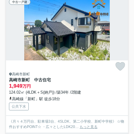
中古一戸建
高崎市新町
高崎市新町 中古住宅
1,949
万円
124.02㎡ (4LDK＋S(納戸)) /築34年 /2階建
高崎線「新町」駅 徒歩18分
公共下水
《月々４万円台、駐車場3台、4SLDK、第二小学校、新町中学校》 ☆物
件おすすめPOINT☆ ・広々としたLDK20....
もっと見る