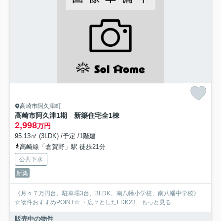
高崎市阿久津町
高崎市阿久津1期 新築住宅全1棟
2,998
万円
95.13㎡ (3LDK) /予定 /1階建
高崎線「倉賀野」駅 徒歩21分
公共下水
新築
《月々７万円台、駐車場3台、3LDK、南八幡小学校、南八幡中学校》
☆物件おすすめPOINT☆ ・広々としたLDK23...
もっと見る
販売中の物件