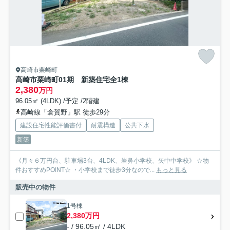
高崎市栗崎町
高崎市栗崎町01期 新築住宅全1棟
2,380
万円
96.05㎡ (4LDK) /予定 /2階建
高崎線「倉賀野」駅 徒歩29分
建設住宅性能評価書付
耐震構造
公共下水
新築
《月々６万円台、駐車場3台、4LDK、岩鼻小学校、矢中中学校》 ☆物
件おすすめPOINT☆ ・小学校まで徒歩3分なので...
もっと見る
販売中の物件
1号棟
2,380万円
- / 96.05㎡ / 4LDK