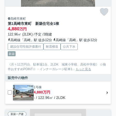
高崎市東町
第1高崎市東町 新築住宅全1棟
4,880
万円
122.96㎡ (2LDK) /予定 /3階建
高崎線「高崎」駅 徒歩12分
高崎線「高崎」駅 徒歩12分
建設住宅性能評価書付
耐震構造
公共下水
新築
《月々11万円台、駐車場1台、2LDK 城東小学校、高松中学校》 ☆物
件おすすめPOINT☆ ・インナーガレージ駐車1...
もっと見る
販売中の物件
1号棟
4,880万円
- / 122.96㎡ / 2LDK
新築一戸建