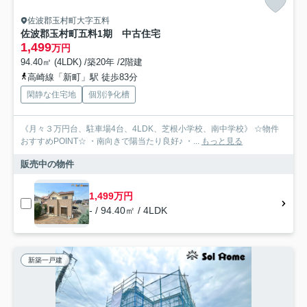
佐波郡玉村町大字五料
佐波郡玉村町五料1期 中古住宅
1,499
万円
94.40㎡ (4LDK) /築20年 /2階建
高崎線「新町」駅 徒歩83分
閑静な住宅地
個別浄化槽
《月々３万円台、駐車場4台、4LDK、芝根小学校、南中学校》 ☆物件
おすすめPOINT☆ ・南向きで陽当たり良好♪ ・...
もっと見る
販売中の物件
1,499万円
- / 94.40㎡ / 4LDK
新築一戸建