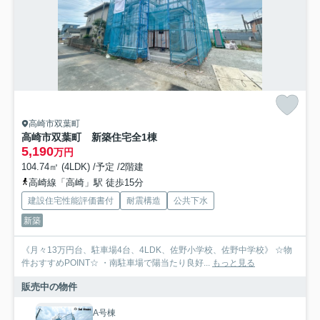
高崎市双葉町
高崎市双葉町 新築住宅全1棟
5,190
万円
104.74㎡ (4LDK) /予定 /2階建
高崎線「高崎」駅 徒歩15分
建設住宅性能評価書付
耐震構造
公共下水
新築
《月々13万円台、駐車場4台、4LDK、佐野小学校、佐野中学校》 ☆物
件おすすめPOINT☆ ・南駐車場で陽当たり良好...
もっと見る
販売中の物件
A号棟