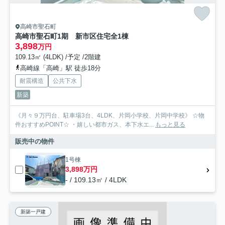
高崎市聖石町
高崎市聖石町1期 新市区住宅全1棟
3,898
万円
109.13㎡ (4LDK) /予定 /2階建
高崎線「高崎」駅 徒歩18分
耐震構造
公共下水
新築
《月々９万円台、駐車場3台、4LDK、片岡小学校、片岡中学校》 ☆物
件おすすめPOINT☆ ・嬉しい都市ガス、本下水エ...
もっと見る
販売中の物件
1号棟
3,898万円
- / 109.13㎡ / 4LDK
新築一戸建