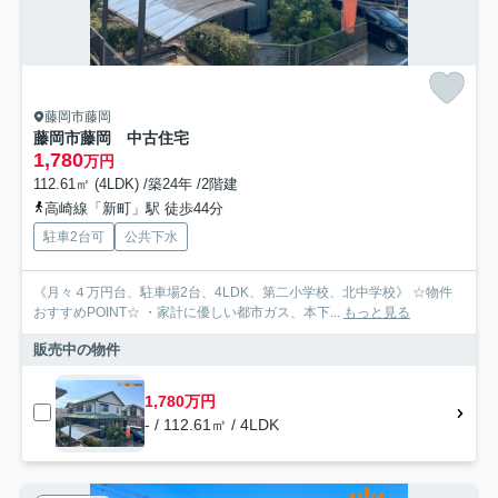
藤岡市藤岡
藤岡市藤岡 中古住宅
1,780
万円
112.61㎡ (4LDK) /築24年 /2階建
高崎線「新町」駅 徒歩44分
駐車2台可
公共下水
《月々４万円台、駐車場2台、4LDK、第二小学校、北中学校》 ☆物件
おすすめPOINT☆ ・家計に優しい都市ガス、本下...
もっと見る
販売中の物件
1,780万円
- / 112.61㎡ / 4LDK