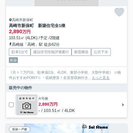
高崎市新保町
高崎市新保町 新築住宅全1棟
2,890
万円
103.51㎡ (4LDK) /予定 /2階建
高崎線「高崎」駅 徒歩62分
駐車2台可
建設住宅性能評価書付
耐震構造
公共下水
新築
《月々７万円台、駐車場2台、4LDK、東部小学校、大類中学校》 ☆物
件おすすめPOINT☆ ・収納豊富！全居室収納付き...
もっと見る
販売中の物件
A号棟
2,890万円
- / 103.51㎡ / 4LDK
新築一戸建