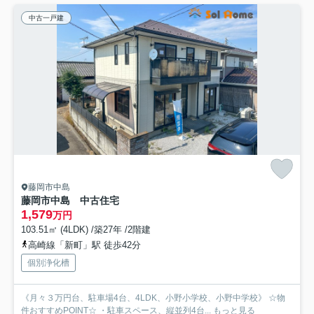
中古一戸建
藤岡市中島
藤岡市中島 中古住宅
1,579
万円
103.51㎡ (4LDK) /築27年 /2階建
高崎線「新町」駅 徒歩42分
個別浄化槽
《月々３万円台、駐車場4台、4LDK、小野小学校、小野中学校》 ☆物
件おすすめPOINT☆ ・駐車スペース、縦並列4台...
もっと見る