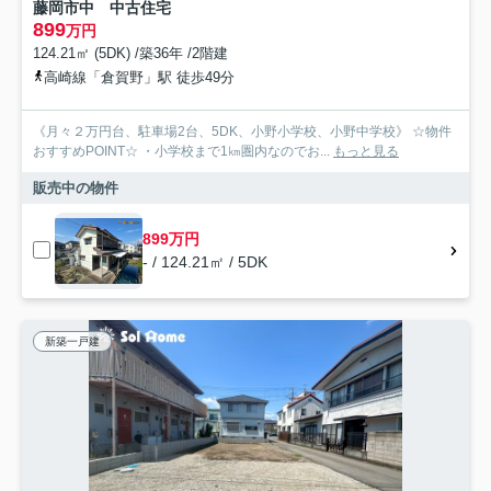
藤岡市中 中古住宅
899
万円
124.21㎡ (5DK) /築36年 /2階建
高崎線「倉賀野」駅 徒歩49分
《月々２万円台、駐車場2台、5DK、小野小学校、小野中学校》 ☆物件
おすすめPOINT☆ ・小学校まで1㎞圏内なのでお...
もっと見る
販売中の物件
899万円
- / 124.21㎡ / 5DK
新築一戸建