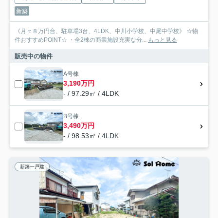
新築
《月々８万円台、駐車場3台、4LDK、中川小学校、中尾中学校》 ☆物
件おすすめPOINT☆ ・全2棟の商業施設充実な分...
もっと見る
販売中の物件
A号棟
3,190万円
- / 97.29㎡ / 4LDK
B号棟
3,490万円
- / 98.53㎡ / 4LDK
新築一戸建