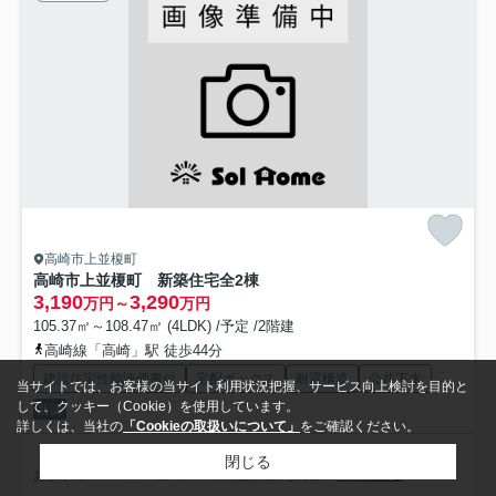
高崎市上並榎町
高崎市上並榎町 新築住宅全2棟
3,190
3,290
万円～
万円
105.37㎡～108.47㎡ (4LDK) /予定 /2階建
高崎線「高崎」駅 徒歩44分
建設住宅性能評価書付
宅配ボックス
耐震構造
公共下水
当サイトでは、お客様の当サイト利用状況把握、サービス向上検討を目的と
して、クッキー（Cookie）を使用しています。
新築
詳しくは、当社の
「Cookieの取扱いについて」
をご確認ください。
《月々８万円台、駐車場4台、4LDK、西小学校、第一中学校》 ☆物件
閉じる
おすすめPOINT☆ ・全2棟の商業施設充実な分譲...
もっと見る