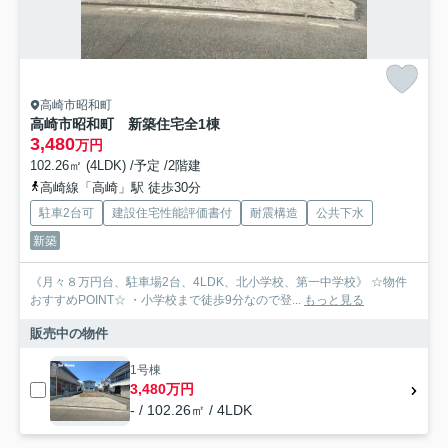
高崎市昭和町
高崎市昭和町 新築住宅全1棟
3,480
万円
102.26㎡ (4LDK) /予定 /2階建
高崎線「高崎」駅 徒歩30分
駐車2台可
建設住宅性能評価書付
耐震構造
公共下水
新築
《月々８万円台、駐車場2台、4LDK、北小学校、第一中学校》 ☆物件
おすすめPOINT☆ ・小学校まで徒歩9分なので登...
もっと見る
販売中の物件
1号棟
3,480万円
- / 102.26㎡ / 4LDK