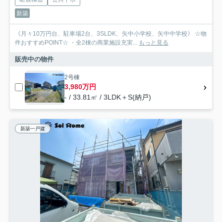
新築
《月々10万円台、駐車場2台、3SLDK、矢中小学校、矢中中学校》 ☆物
件おすすめPOINT☆ ・全2棟の商業施設充実...
もっと見る
販売中の物件
2号棟
3,980万円
- / 33.81㎡ / 3LDK＋S(納戸)
新築一戸建