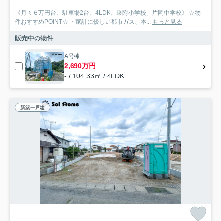
《月々６万円台、駐車場2台、4LDK、乗附小学校、片岡中学校》 ☆物
件おすすめPOINT☆ ・家計に優しい都市ガス、本...
もっと見る
販売中の物件
A号棟
2,690万円
- / 104.33㎡ / 4LDK
新築一戸建