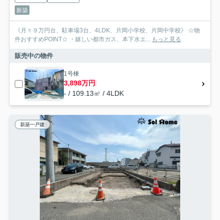
新築
《月々９万円台、駐車場3台、4LDK、片岡小学校、片岡中学校》 ☆物
件おすすめPOINT☆ ・嬉しい都市ガス、本下水エ...
もっと見る
販売中の物件
1号棟
3,898万円
- / 109.13㎡ / 4LDK
新築一戸建