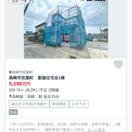
新築一戸建
高崎市双葉町
高崎市双葉町 新築住宅全1棟
5,190
万円
104.74㎡ (4LDK) /予定 /2階建
高崎線「高崎」駅 徒歩15分
建設住宅性能評価書付
耐震構造
公共下水
新築
《月々13万円台、駐車場4台、4LDK、佐野小学校、佐野中学校》 ☆物
件おすすめPOINT☆ ・南駐車場で陽当たり良好...
もっと見る