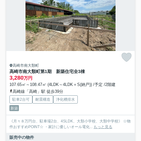
高崎市南大類町
高崎市南大類町第1期 新築住宅全3棟
3,280
万円
107.65㎡～108.47㎡ (4LDK～4LDK＋S(納戸)) /予定 /2階建
高崎線「高崎」駅 徒歩39分
駐車2台可
耐震構造
浄化槽排水
新築
《月々８万円台、駐車場2台、4SLDK、大類小学校、大類中学校》 ☆物
件おすすめPOINT☆ ・家計に優しいオール電化...
もっと見る
販売中の物件