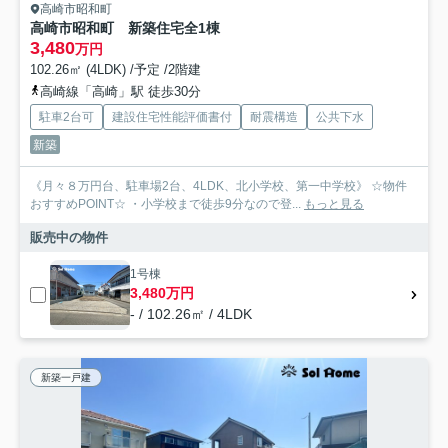
高崎市昭和町
高崎市昭和町 新築住宅全1棟
3,480
万円
102.26㎡ (4LDK) /予定 /2階建
高崎線「高崎」駅 徒歩30分
駐車2台可
建設住宅性能評価書付
耐震構造
公共下水
新築
《月々８万円台、駐車場2台、4LDK、北小学校、第一中学校》 ☆物件
おすすめPOINT☆ ・小学校まで徒歩9分なので登...
もっと見る
販売中の物件
1号棟
3,480万円
- / 102.26㎡ / 4LDK
新築一戸建