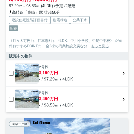
97.29㎡～98.53㎡ (4LDK) /予定 /2階建
高崎線「高崎」駅 徒歩58分
建設住宅性能評価書付
耐震構造
公共下水
新築
《月々８万円台、駐車場3台、4LDK、中川小学校、中尾中学校》 ☆物
件おすすめPOINT☆ ・全2棟の商業施設充実な分...
もっと見る
販売中の物件
A号棟
3,190万円
- / 97.29㎡ / 4LDK
B号棟
3,490万円
- / 98.53㎡ / 4LDK
新築一戸建