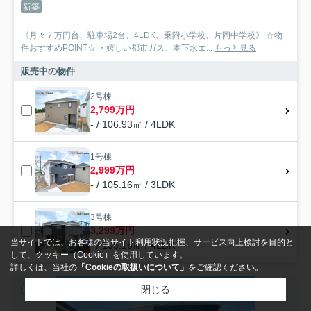
新築
《月々７万円台、駐車場2台、4LDK、乗附小学校、片岡中学校》 ☆物
件おすすめPOINT☆ ・嬉しい都市ガス、本下水エ...
もっと見る
販売中の物件
2号棟
2,799万円
- / 106.93㎡ / 4LDK
1号棟
2,999万円
- / 105.16㎡ / 3LDK
3号棟
3,299万円
当サイトでは、お客様の当サイト利用状況把握、サービス向上検討を目的と
- / 105.16㎡ / 4LDK
して、クッキー（Cookie）を使用しています。
詳しくは、当社の
「Cookieの取扱いについて」
をご確認ください。
閉じる
新築一戸建