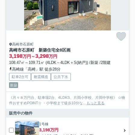
高崎市石原町
高崎市石原町 新築住宅全8区画
3,198
3,298
万円～
万円
108.47㎡～109.71㎡ (4LDK～4LDK＋S(納戸)) /新築 /2階建
高崎線「高崎」駅 徒歩28分
駐車2台可
耐震構造
公共下水
新築
《月々８万円台、駐車場2台、4LDKS、片岡小学校、片岡中学校》 ☆物
件おすすめPOINT☆ ・小学校まで徒歩10分な...
もっと見る
販売中の物件
1号棟
3,198万円