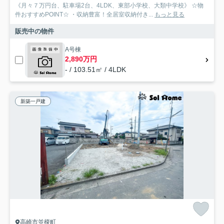
《月々７万円台、駐車場2台、4LDK、東部小学校、大類中学校》 ☆物
件おすすめPOINT☆ ・収納豊富！全居室収納付き...
もっと見る
販売中の物件
A号棟
2,890万円
- / 103.51㎡ / 4LDK
新築一戸建
高崎市並榎町