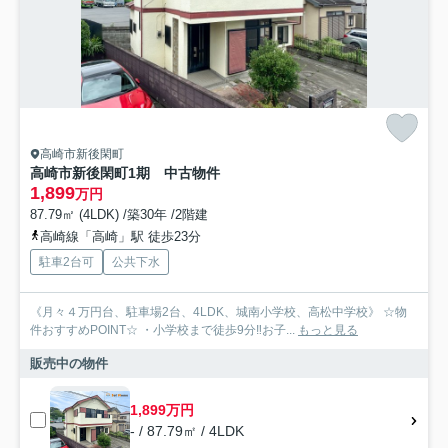
高崎市新後閑町
高崎市新後閑町1期 中古物件
1,899
万円
87.79㎡ (4LDK) /築30年 /2階建
高崎線「高崎」駅 徒歩23分
駐車2台可
公共下水
《月々４万円台、駐車場2台、4LDK、城南小学校、高松中学校》 ☆物
件おすすめPOINT☆ ・小学校まで徒歩9分‼お子...
もっと見る
販売中の物件
1,899万円
- / 87.79㎡ / 4LDK