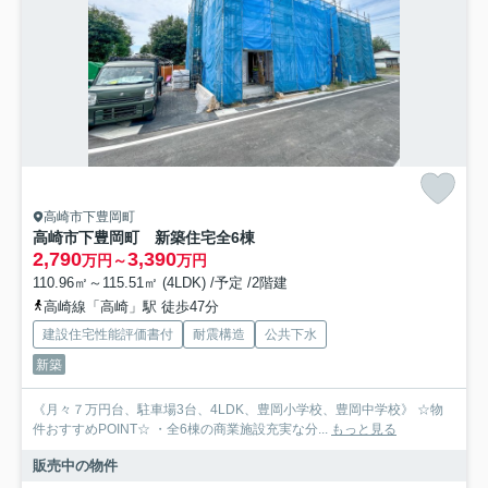
高崎市下豊岡町
高崎市下豊岡町 新築住宅全6棟
2,790
3,390
万円～
万円
110.96㎡～115.51㎡ (4LDK) /予定 /2階建
高崎線「高崎」駅 徒歩47分
建設住宅性能評価書付
耐震構造
公共下水
新築
《月々７万円台、駐車場3台、4LDK、豊岡小学校、豊岡中学校》 ☆物
件おすすめPOINT☆ ・全6棟の商業施設充実な分...
もっと見る
販売中の物件