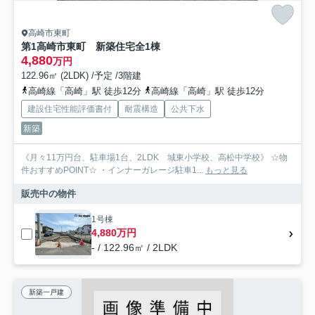
高崎市東町
第1高崎市東町 新築住宅全1棟
4,880
万円
122.96㎡ (2LDK) /予定 /3階建
高崎線「高崎」駅 徒歩12分
高崎線「高崎」駅 徒歩12分
建設住宅性能評価書付
耐震構造
公共下水
新築
《月々11万円台、駐車場1台、2LDK 城東小学校、高松中学校》 ☆物
件おすすめPOINT☆ ・インナーガレージ駐車1...
もっと見る
販売中の物件
1号棟
4,880万円
- / 122.96㎡ / 2LDK
新築一戸建