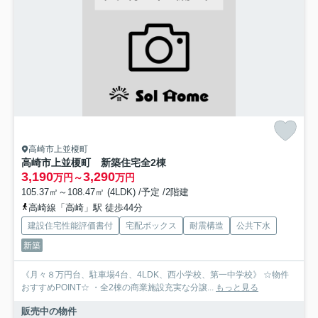
高崎市上並榎町
高崎市上並榎町 新築住宅全2棟
3,190
3,290
万円～
万円
105.37㎡～108.47㎡ (4LDK) /予定 /2階建
高崎線「高崎」駅 徒歩44分
建設住宅性能評価書付
宅配ボックス
耐震構造
公共下水
新築
《月々８万円台、駐車場4台、4LDK、西小学校、第一中学校》 ☆物件
おすすめPOINT☆ ・全2棟の商業施設充実な分譲...
もっと見る
販売中の物件