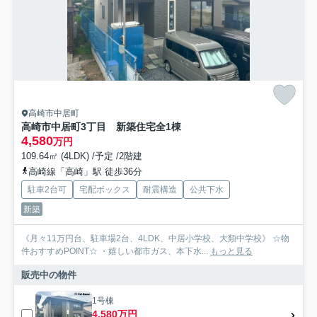
高崎市中居町
高崎市中居町3丁目 新築住宅全1棟
4,580
万円
109.64㎡ (4LDK) /予定 /2階建
高崎線「高崎」駅 徒歩36分
駐車2台可
宅配ボックス
耐震構造
公共下水
新築
《月々11万円台、駐車場2台、4LDK、中居小学校、大類中学校》 ☆物
件おすすめPOINT☆ ・嬉しい都市ガス、本下水...
もっと見る
販売中の物件
1号棟
4,580万円