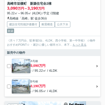
高崎市並榎町 新築住宅全2棟
3,090
3,190
万円～
万円
95.22㎡～96.05㎡ (4LDK) /予定 /2階建
高崎線「高崎」駅 徒歩36分
建設住宅性能評価書付
耐震構造
公共下水
新築
《月々７万円台、駐車場3台、4LDK、西小学校、第一中学校》 ☆物件
おすすめPOINT☆ ・家計に優しい都市ガス、本下...
もっと見る
販売中の物件
A号棟
3,090万円
- / 95.22㎡ / 4LDK
B号棟
3,190万円
- / 96.05㎡ / 4LDK