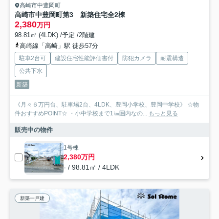
高崎市中豊岡町
高崎市中豊岡町第3 新築住宅全2棟
2,380
万円
98.81㎡ (4LDK) /予定 /2階建
高崎線「高崎」駅 徒歩57分
駐車2台可
建設住宅性能評価書付
防犯カメラ
耐震構造
公共下水
新築
《月々６万円台、駐車場2台、4LDK、豊岡小学校、豊岡中学校》 ☆物
件おすすめPOINT☆ ・小中学校まで1㎞圏内なの...
もっと見る
販売中の物件
1号棟
2,380万円
- / 98.81㎡ / 4LDK
新築一戸建