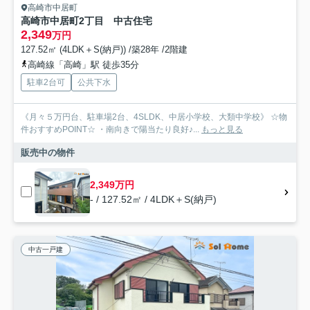
高崎市中居町
高崎市中居町2丁目 中古住宅
2,349
万円
127.52㎡ (4LDK＋S(納戸)) /築28年 /2階建
高崎線「高崎」駅 徒歩35分
駐車2台可
公共下水
《月々５万円台、駐車場2台、4SLDK、中居小学校、大類中学校》 ☆物
件おすすめPOINT☆ ・南向きで陽当たり良好♪...
もっと見る
販売中の物件
2,349万円
- / 127.52㎡ / 4LDK＋S(納戸)
中古一戸建