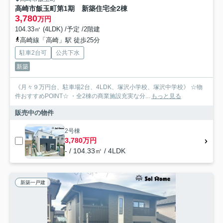
高崎市飯玉町第1期 新築住宅全2棟
3,780
万円
104.33㎡ (4LDK) /予定 /2階建
高崎線「高崎」駅 徒歩25分
駐車2台可
公共下水
新築
《月々９万円台、駐車場2台、4LDK、塚沢小学校、塚沢中学校》 ☆物
件おすすめPOINT☆ ・全2棟の商業施設充実な分...
もっと見る
販売中の物件
2号棟
3,780万円
- / 104.33㎡ / 4LDK
新築一戸建