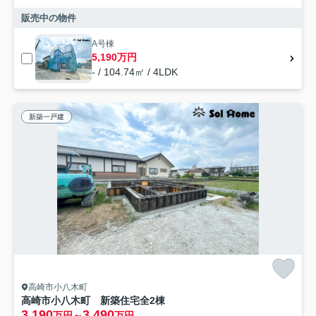
販売中の物件
A号棟
5,190万円
- / 104.74㎡ / 4LDK
新築一戸建
高崎市小八木町
高崎市小八木町 新築住宅全2棟
3,190
3,490
万円～
万円