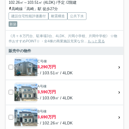
102.26㎡～103.51㎡ (4LDK) /予定 /2階建
高崎線「高崎」駅 徒歩27分
建設住宅性能評価書付
耐震構造
公共下水
新築
《月々８万円台、駐車場3台、4LDK、片岡小学校、片岡中学校》 ☆物
件おすすめPOINT☆ ・全4棟の商業施設充実な分...
もっと見る
販売中の物件
C号棟
3,290万円
- / 103.51㎡ / 4LDK
A号棟
3,590万円
- / 103.09㎡ / 4LDK
B号棟
3,690万円
- / 102.26㎡ / 4LDK