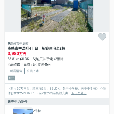
高崎市中居町
高崎市中居町4丁目 新築住宅全2棟
3,980
万円
33.81㎡ (3LDK＋S(納戸)) /予定 /2階建
高崎線「高崎」駅 徒歩45分
耐震構造
公共下水
新築
《月々10万円台、駐車場2台、3SLDK、矢中小学校、矢中中学校》 ☆物
件おすすめPOINT☆ ・全2棟の商業施設充実...
もっと見る
販売中の物件
2号棟