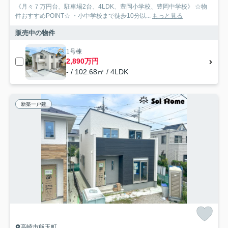
《月々７万円台、駐車場2台、4LDK、豊岡小学校、豊岡中学校》 ☆物
件おすすめPOINT☆ ・小中学校まで徒歩10分以...
もっと見る
販売中の物件
1号棟
2,890万円
- / 102.68㎡ / 4LDK
新築一戸建
高崎市飯玉町