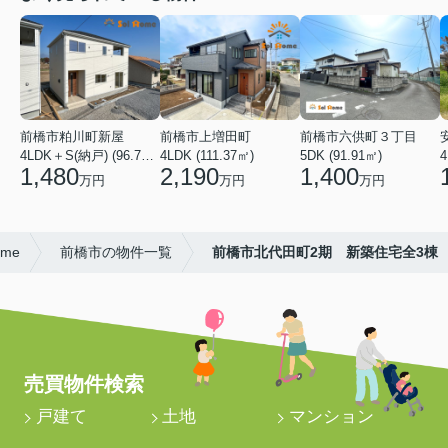
前橋市粕川町新屋
前橋市上増田町
前橋市六供町３丁目
4LDK＋S(納戸) (96.78㎡)
4LDK (111.37㎡)
5DK (91.91㎡)
4
1,480
2,190
1,400
万円
万円
万円
me
前橋市の物件一覧
前橋市北代田町2期 新築住宅全3棟
売買物件検索
戸建て
土地
マンション