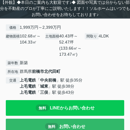
【外観】◆本日のご案内も大歓迎です♪◆ 図面や写真では分からない部
分を不動産のプロが丁寧にご説明いたします！！ソルホームはいつでも
お問い合わせをお待ちしております♪
1,999万円～2,399万円
価格
102.68㎡～
40.43坪～
4LDK
建物面積
土地面積
間取り
104.33㎡
52.47坪
(133.66㎡～
173.47㎡)
新築
築年数
群馬県
前橋市
北代田町
所在地
上毛電鉄
「
中央前橋
」駅 徒歩35分
交通
上毛電鉄
「
城東
」駅 徒歩38分
上毛電鉄
「
三俣
」駅 徒歩43分
LINEからお問い合わせ
無料
お問い合わせ
無料