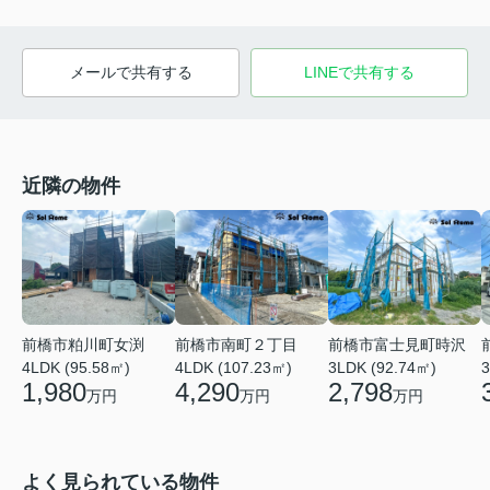
メールで共有する
LINEで共有する
近隣の物件
前橋市粕川町女渕
前橋市南町２丁目
前橋市富士見町時沢
4LDK (95.58㎡)
4LDK (107.23㎡)
3LDK (92.74㎡)
3
1,980
4,290
2,798
万円
万円
万円
よく見られている物件