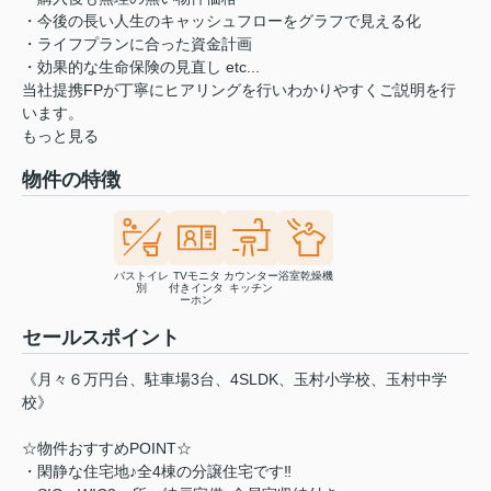
・今後の長い人生のキャッシュフローをグラフで見える化
・ライフプランに合った資金計画
・効果的な生命保険の見直し etc...
当社提携FPが丁寧にヒアリングを行いわかりやすくご説明を行
います。
もっと見る
物件の特徴
バストイレ
TVモニタ
カウンター
浴室乾燥機
別
付きインタ
キッチン
ーホン
セールスポイント
《月々６万円台、駐車場3台、4SLDK、玉村小学校、玉村中学
校》
☆物件おすすめPOINT☆
・閑静な住宅地♪全4棟の分譲住宅です‼