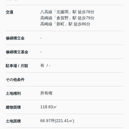
八高線
「
北藤岡
」駅 徒歩78分
交通
高崎線
「
倉賀野
」駅 徒歩79分
高崎線
「
新町
」駅 徒歩86分
-
修繕積立金
-
修繕積立基金
有 / -
駐車場 / 月額
その他条件
所有権
土地権利
118.83㎡
建物面積
66.97坪(221.41㎡)
土地面積