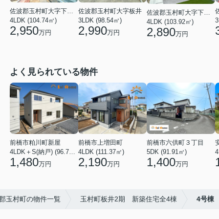
佐波郡玉村町大字下新田
佐波郡玉村町大字板井
佐波郡玉村町大字下新田
4LDK (104.74㎡)
3LDK (98.54㎡)
3
4LDK (103.92㎡)
2,950
2,990
2,890
万円
万円
万円
よく見られている物件
前橋市粕川町新屋
前橋市上増田町
前橋市六供町３丁目
4LDK＋S(納戸) (96.78㎡)
4LDK (111.37㎡)
5DK (91.91㎡)
4
1,480
2,190
1,400
万円
万円
万円
郡玉村町の物件一覧
玉村町板井2期 新築住宅全4棟
4号棟