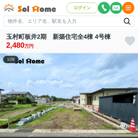
ログイン
玉村町板井2期 新築住宅全4棟 4号棟
2,480
万円
1
/
29