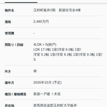
玉村町板井2期 新築住宅全4棟
物件名
2,480万円
価格
-
管理費
4LDK＋S(納戸)
間取り / 詳細
LDK 17.0帖 1室
/
洋室 6.0帖 1室
/
洋室 5.2帖 1室
/
洋室 8.2帖 1室
/
洋室 8.3帖 1室
/
S
南
向き
2026年10月 (予定)
築年月
新築一戸建 / 木造
種別 / 建物構造
群馬県
佐波郡玉村町
大字板井
所在地