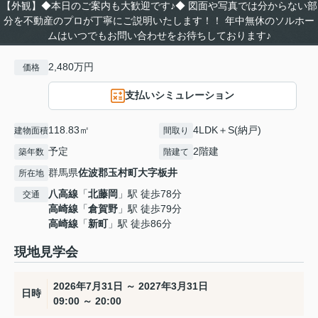
【外観】◆本日のご案内も大歓迎です♪◆ 図面や写真では分からない部
分を不動産のプロが丁寧にご説明いたします！！ 年中無休のソルホー
ムはいつでもお問い合わせをお待ちしております♪
2,480万円
価格
支払いシミュレーション
118.83㎡
4LDK＋S(納戸)
建物面積
間取り
予定
2階建
築年数
階建て
群馬県
佐波郡玉村町
大字板井
所在地
八高線
「
北藤岡
」駅 徒歩78分
交通
高崎線
「
倉賀野
」駅 徒歩79分
高崎線
「
新町
」駅 徒歩86分
現地見学会
2026年7月31日 ～ 2027年3月31日
日時
09:00 ～ 20:00