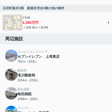
玉村町板井2期 新築住宅全4棟の他の物件
3号棟
2,280万円
- / 109.30㎡ / 3LDK
周辺施設
コンビニエンスストア
セブンイレブン 上滝東店
762ｍ（10分）
郵便局
滝川郵便局
1154ｍ（15分）
総合病院
角田病院
1458ｍ（19分）
スーパー