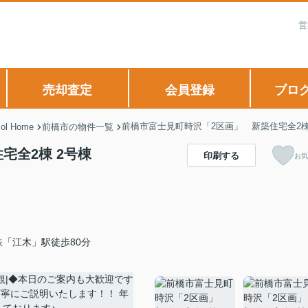
営
売却査定
会員登録
ブロ
前橋市富士見町時沢「2区画」 新築住宅全2
 Home
前橋市の物件一覧
宅全2棟 2号棟
印刷する
お気
鉄「江木」駅徒歩80分