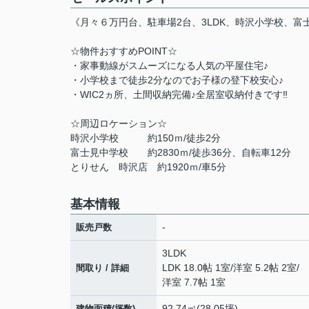
《月々６万円台、駐車場2台、3LDK、時沢小学校、富
☆物件おすすめPOINT☆
・家事動線がスムーズになる人気の平屋住宅♪
・小学校まで徒歩2分なのでお子様の登下校安心♪
・WIC2ヵ所、土間収納完備♪全居室収納付きです‼
☆周辺ロケーション☆
時沢小学校 約150ｍ/徒歩2分
富士見中学校 約2830ｍ/徒歩36分、自転車12分
とりせん 時沢店 約1920ｍ/車5分
基本情報
-
販売戸数
3LDK
LDK 18.0帖 1室
/
洋室 5.2帖 2室
/
間取り / 詳細
洋室 7.7帖 1室
92.74㎡(28.05坪)
建物面積(坪数)