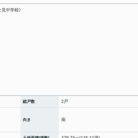
士見中学校》
2戸
総戸数
南
向き
479.73㎡(145.11坪)
土地面積(坪数)