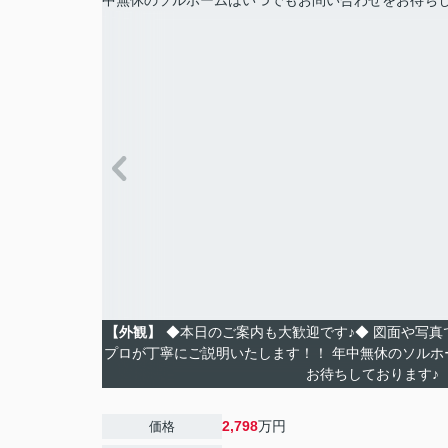
【外観】
◆本日のご案内も大歓迎です♪◆ 図面や写
プロが丁寧にご説明いたします！！ 年中無休のソルホ
お待ちしております♪
2,798
万円
価格