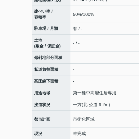
建ぺい率 /
50%/100%
容積率
駐車場 / 月額
有 / -
土地
- / -
(敷金 / 保証金)
-
傾斜地部分面積
-
私道負担面積
-
高圧線下面積
第一種中高層住居専用
用途地域
一方(北 公道 6.2m)
接道状況
市街化区域
都市計画
未完成
現況