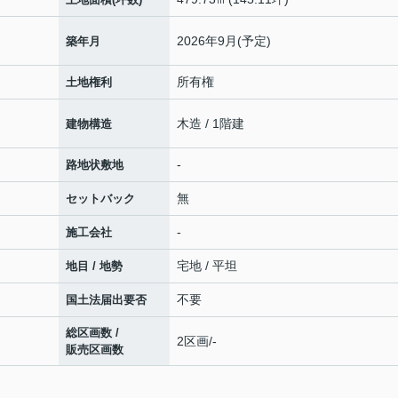
2026年9月(予定)
築年月
所有権
土地権利
木造 / 1階建
建物構造
-
路地状敷地
無
セットバック
-
施工会社
宅地 / 平坦
地目 / 地勢
不要
国土法届出要否
総区画数 /
2区画/-
販売区画数