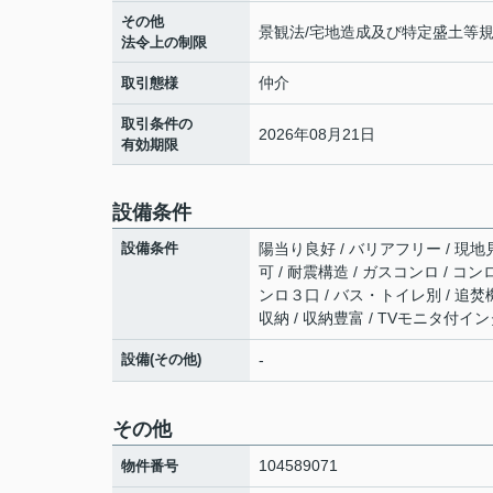
その他
景観法/宅地造成及び特定盛土等
法令上の制限
仲介
取引態様
取引条件の
2026年08月21日
有効期限
設備条件
設備条件
陽当り良好 / バリアフリー / 現地見
可 / 耐震構造 / ガスコンロ / 
ンロ３口 / バス・トイレ別 / 追焚
収納 / 収納豊富 / TVモニタ付イ
設備(その他)
-
その他
104589071
物件番号