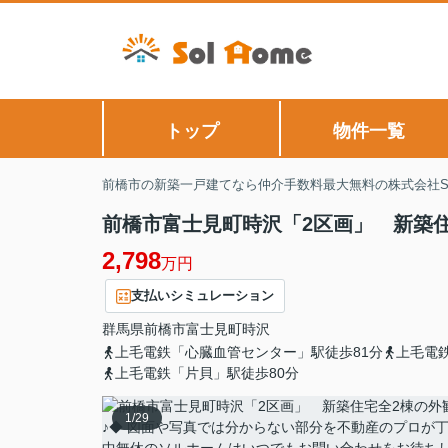
トップ
物件一覧
前橋市の新築一戸建てなら仲介手数料最大無料の株式会社Sol
前橋市富士見町時沢「2区画」 新築住
2,798
万円
支払いシミュレーション
群馬県
前橋市
富士見町時沢
上毛電鉄「心臓血管センター」駅徒歩81分
上毛電
上毛電鉄「片貝」駅徒歩80分
1
/
29