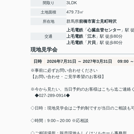
3LDK
間取り
479.73㎡
土地面積
群馬県
前橋市
富士見町時沢
所在地
上毛電鉄
「
心臓血管センター
」駅 
上毛電鉄
「
江木
」駅 徒歩80分
交通
上毛電鉄
「
片貝
」駅 徒歩80分
現地見学会
日時
2026年7月31日 ～ 2027年3月31日 09:00 ～ 
※事前に必ずお問い合わせください
【お問い合わせ・ご見学希望のお客様】
※今から見たい、当日予約のお客様はこちら迄ご連絡
◆027-289-0914◆
◇日時：現地見学会はご予約制ですが当日のご相談も
◇時間：9:00～20:00 ※応相談
◇ご相談場所：販売現地もしくはソルホーム事務所