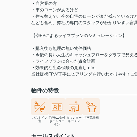
・自営業の方
・車のローンがあるけど
・住み替えで、今の自宅のローンがまだ残っているけ
なども含め、弊社の専門のスタッフがわかりやすい言
【◎FPによるライフプランのシミュレーション】
・購入後も無理の無い物件価格
・今後の長い人生のキャッシュフローをグラフで見え
・ライフプランに合った資金計画
・効果的な生命保険の見直し etc...
当社提携FPが丁寧にヒアリングを行いわかりやすくご
物件の特徴
バストイレ
TVモニタ付
カウンター
浴室乾燥機
別
きインター
キッチン
ホン
セールスポイント