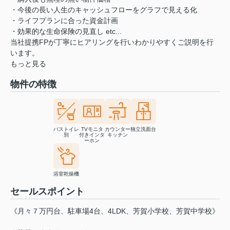
・今後の長い人生のキャッシュフローをグラフで見える化
・ライフプランに合った資金計画
・効果的な生命保険の見直し etc...
当社提携FPが丁寧にヒアリングを行いわかりやすくご説明を行
います。
もっと見る
物件の特徴
バストイレ
TVモニタ
カウンター
独立洗面台
別
付きインタ
キッチン
ーホン
浴室乾燥機
セールスポイント
《月々７万円台、駐車場4台、4LDK、芳賀小学校、芳賀中学校》