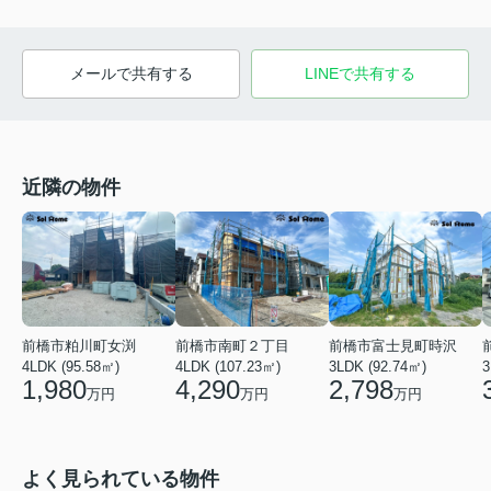
メールで共有する
LINEで共有する
近隣の物件
前橋市粕川町女渕
前橋市南町２丁目
前橋市富士見町時沢
4LDK (95.58㎡)
4LDK (107.23㎡)
3LDK (92.74㎡)
3
1,980
4,290
2,798
万円
万円
万円
よく見られている物件