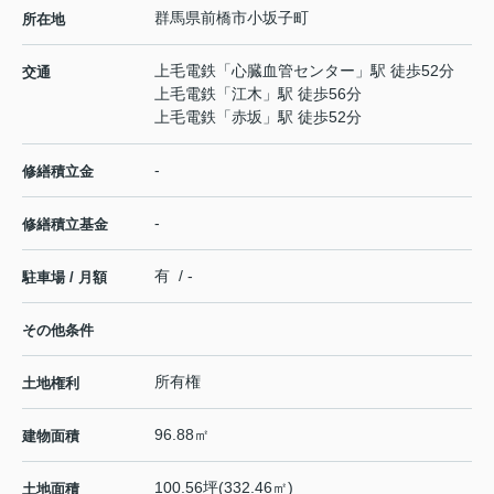
群馬県
前橋市
小坂子町
所在地
上毛電鉄
「
心臓血管センター
」駅 徒歩52分
交通
上毛電鉄
「
江木
」駅 徒歩56分
上毛電鉄
「
赤坂
」駅 徒歩52分
-
修繕積立金
-
修繕積立基金
有 / -
駐車場 / 月額
その他条件
所有権
土地権利
96.88㎡
建物面積
100.56坪(332.46㎡)
土地面積