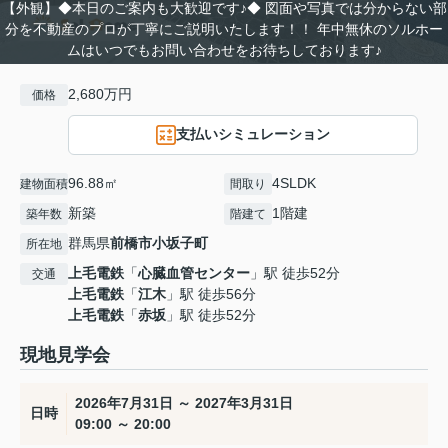
【外観】◆本日のご案内も大歓迎です♪◆ 図面や写真では分からない部
分を不動産のプロが丁寧にご説明いたします！！ 年中無休のソルホー
ムはいつでもお問い合わせをお待ちしております♪
2,680万円
価格
支払いシミュレーション
96.88㎡
4SLDK
建物面積
間取り
新築
1階建
築年数
階建て
群馬県
前橋市
小坂子町
所在地
上毛電鉄
「
心臓血管センター
」駅 徒歩52分
交通
上毛電鉄
「
江木
」駅 徒歩56分
上毛電鉄
「
赤坂
」駅 徒歩52分
現地見学会
2026年7月31日 ～ 2027年3月31日
日時
09:00 ～ 20:00