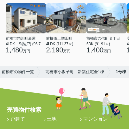
前橋市粕川町新屋
前橋市上増田町
前橋市六供町３丁目
4LDK＋S(納戸) (96.78㎡)
4LDK (111.37㎡)
5DK (91.91㎡)
4
1,480
2,190
1,400
万円
万円
万円
前橋市の物件一覧
前橋市小坂子町 新築住宅全1棟
1号棟
売買物件検索
戸建て
土地
マンション