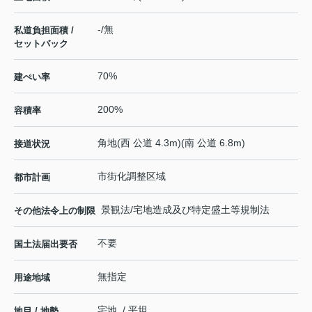
-/無
私道負担面積 /
セットバック
70%
建ぺい率
200%
容積率
角地(西 公道 4.3m)(南 公道 6.8m)
接道状況
市街化調整区域
都市計画
景観法/宅地造成及び特定盛土等規制法
その他法令上の制限
不要
国土法届出要否
無指定
用途地域
宅地 / 平坦
地目 / 地勢