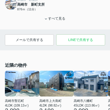
高崎市 新町支所
876ｍ（11分）
すべて見る
メールで共有する
LINEで共有する
近隣の物件
高崎市八幡町
高崎市聖石町
高崎市上大島町
4SLDK (113.86㎡)
4LDK (109.13㎡)
4LDK (98.82㎡)
4