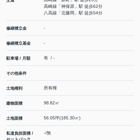
交通
高崎線
「
神保原
」駅 徒歩62分
八高線
「
北藤岡
」駅 徒歩54分
-
修繕積立金
-
修繕積立基金
有 / -
駐車場 / 月額
その他条件
所有権
土地権利
98.82㎡
建物面積
56.05坪(185.30㎡)
土地面積
-/無
私道負担面積 /
セットバック