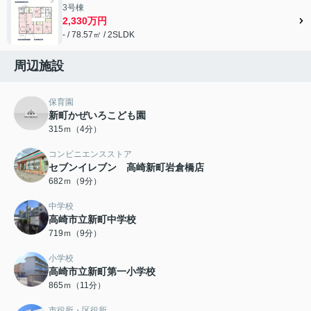
3号棟
2,330万円
- / 78.57㎡ / 2SLDK
周辺施設
保育園
新町かぜいろこども園
315ｍ（4分）
コンビニエンスストア
セブンイレブン 高崎新町岩倉橋店
682ｍ（9分）
中学校
高崎市立新町中学校
719ｍ（9分）
小学校
高崎市立新町第一小学校
865ｍ（11分）
市役所・区役所