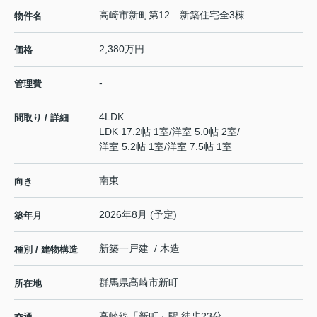
高崎市新町第12 新築住宅全3棟
物件名
2,380万円
価格
-
管理費
4LDK
間取り / 詳細
LDK 17.2帖 1室
/
洋室 5.0帖 2室
/
洋室 5.2帖 1室
/
洋室 7.5帖 1室
南東
向き
2026年8月 (予定)
築年月
新築一戸建 / 木造
種別 / 建物構造
群馬県
高崎市
新町
所在地
高崎線
「
新町
」駅 徒歩23分