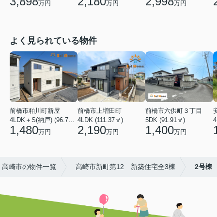
2,998
3,898
2,180
万円
万円
万円
よく見られている物件
前橋市粕川町新屋
前橋市上増田町
前橋市六供町３丁目
4LDK＋S(納戸) (96.78㎡)
4LDK (111.37㎡)
5DK (91.91㎡)
4
1,480
2,190
1,400
万円
万円
万円
高崎市の物件一覧
高崎市新町第12 新築住宅全3棟
2号棟