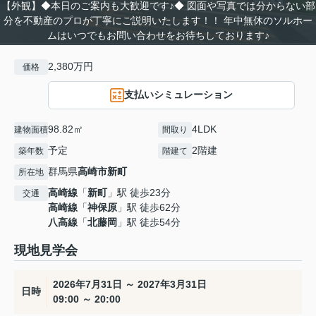
【外観】◆本日のご案内も大歓迎です♪◆ 図面や写真では分からない部
分を不動産のプロが丁寧にご説明いたします！！ 年中無休のソルホー
ムはいつでもお問い合わせをお待ちしております♪
2,380万円
価格
支払いシミュレーション
98.82㎡
4LDK
建物面積
間取り
予定
2階建
築年数
階建て
群馬県
高崎市
新町
所在地
高崎線
「
新町
」駅 徒歩23分
交通
高崎線
「
神保原
」駅 徒歩62分
八高線
「
北藤岡
」駅 徒歩54分
現地見学会
2026年7月31日 ～ 2027年3月31日
日時
09:00 ～ 20:00