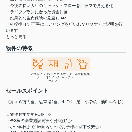
・今後の長い人生のキャッシュフローをグラフで見える化
・ライフプランに合った資金計画
・効果的な生命保険の見直し etc...
当社提携FPが丁寧にヒアリングを行いわかりやすくご説明を行
います。
もっと見る
物件の特徴
バストイレ
TVモニタ
カウンター
浴室乾燥機
別
付きインタ
キッチン
ーホン
セールスポイント
《月々６万円台、駐車場2台、4LDK、第一小学校、新町中学校》
☆物件おすすめPOINT☆
・全3棟の商業施設充実な分譲住宅♪
・小中学校まで1㎞圏内なのでお子様の登下校安心♪