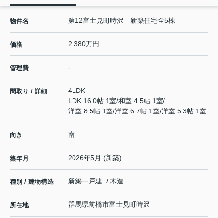
第12富士見町時沢 新築住宅全5棟
物件名
2,380万円
価格
-
管理費
4LDK
間取り / 詳細
LDK 16.0帖 1室
/
和室 4.5帖 1室
/
洋室 8.5帖 1室
/
洋室 6.7帖 1室
/
洋室 5.3帖 1室
南
向き
2026年5月 (新築)
築年月
新築一戸建 / 木造
種別 / 建物構造
群馬県
前橋市
富士見町時沢
所在地