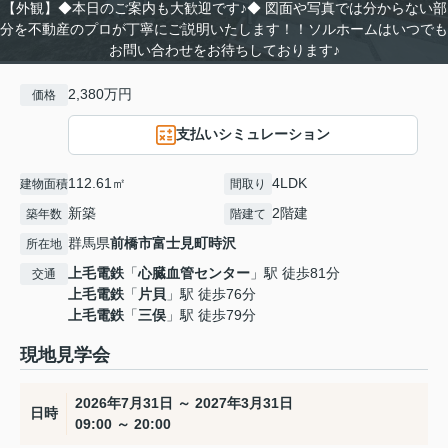
【外観】◆本日のご案内も大歓迎です♪◆ 図面や写真では分からない部
分を不動産のプロが丁寧にご説明いたします！！ソルホームはいつでも
お問い合わせをお待ちしております♪
2,380万円
価格
支払いシミュレーション
112.61㎡
4LDK
建物面積
間取り
新築
2階建
築年数
階建て
群馬県
前橋市
富士見町時沢
所在地
上毛電鉄
「
心臓血管センター
」駅 徒歩81分
交通
上毛電鉄
「
片貝
」駅 徒歩76分
上毛電鉄
「
三俣
」駅 徒歩79分
現地見学会
2026年7月31日 ～ 2027年3月31日
日時
09:00 ～ 20:00