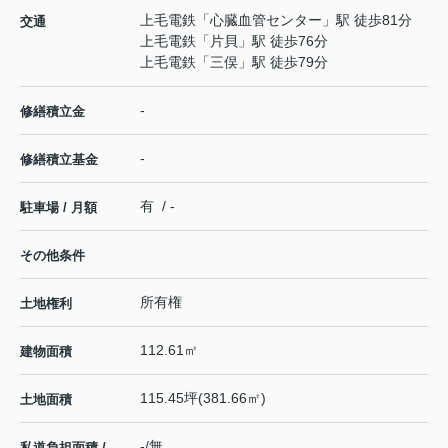
上毛電鉄
「
心臓血管センター
」駅 徒歩81分
交通
上毛電鉄
「
片貝
」駅 徒歩76分
上毛電鉄
「
三俣
」駅 徒歩79分
-
修繕積立金
-
修繕積立基金
有 / -
駐車場 / 月額
その他条件
所有権
土地権利
112.61㎡
建物面積
115.45坪(381.66㎡)
土地面積
-/無
私道負担面積 /