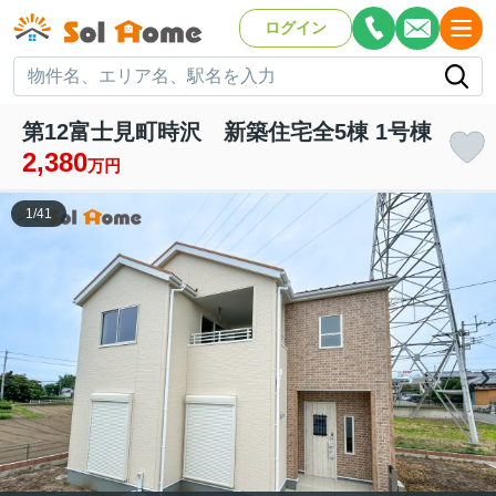
ログイン
第12富士見町時沢 新築住宅全5棟 1号棟
2,380
万円
1
/
41