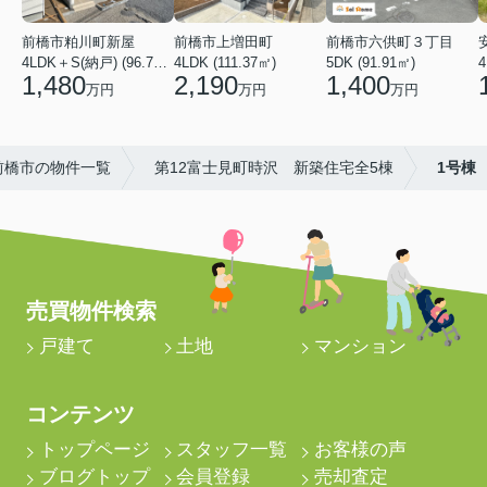
前橋市粕川町新屋
前橋市上増田町
前橋市六供町３丁目
4LDK＋S(納戸) (96.78㎡)
4LDK (111.37㎡)
5DK (91.91㎡)
4
1,480
2,190
1,400
万円
万円
万円
前橋市の物件一覧
第12富士見町時沢 新築住宅全5棟
1号棟
売買物件検索
戸建て
土地
マンション
コンテンツ
トップページ
スタッフ一覧
お客様の声
ブログトップ
会員登録
売却査定