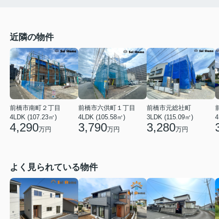
近隣の物件
前橋市南町２丁目
前橋市六供町１丁目
前橋市元総社町
4LDK (107.23㎡)
4LDK (105.58㎡)
3LDK (115.09㎡)
4
4,290
3,790
3,280
万円
万円
万円
よく見られている物件