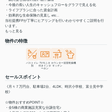
・今後の長い人生のキャッシュフローをグラフで見える化
・ライフプランに合った資金計画
・効果的な生命保険の見直し etc...
当社提携FPが丁寧にヒアリングを行いわかりやすくご説明を行
います。
もっと見る
物件の特徴
バストイレ
TVモニタ
カウンター
浴室乾燥機
別
付きインタ
キッチン
ーホン
セールスポイント
《月々７万円台、駐車場2台、4LDK、時沢小学校、富士見中学
校》
☆物件おすすめPOINT☆
・全5棟の商業施設充実な分譲住宅♪