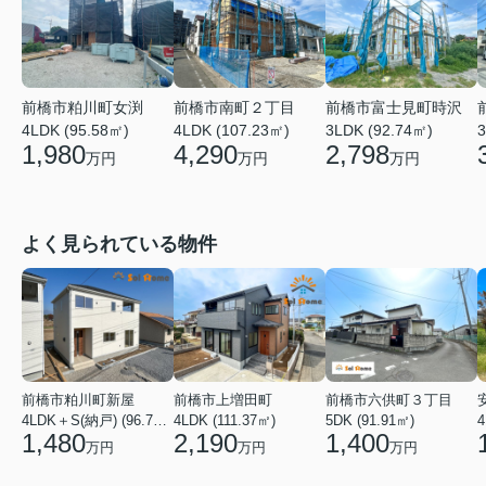
前橋市粕川町女渕
前橋市南町２丁目
前橋市富士見町時沢
4LDK (95.58㎡)
4LDK (107.23㎡)
3LDK (92.74㎡)
3
1,980
4,290
2,798
万円
万円
万円
よく見られている物件
前橋市粕川町新屋
前橋市上増田町
前橋市六供町３丁目
4LDK＋S(納戸) (96.78㎡)
4LDK (111.37㎡)
5DK (91.91㎡)
4
1,480
2,190
1,400
万円
万円
万円