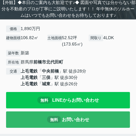
【外観】◆本日のご案内も大歓迎です♪◆ 図面や写真では分からない部
分を不動産のプロが丁寧にご説明いたします！！ 年中無休のソルホー
ムはいつでもお問い合わせをお待ちしております♪
1,890万円
価格
106.82㎡
52.52坪
4LDK
建物面積
土地面積
間取り
(173.65㎡)
新築
築年数
群馬県
前橋市
北代田町
所在地
上毛電鉄
「
中央前橋
」駅 徒歩28分
交通
上毛電鉄
「
三俣
」駅 徒歩30分
上毛電鉄
「
城東
」駅 徒歩26分
LINEからお問い合わせ
無料
お問い合わせ
無料