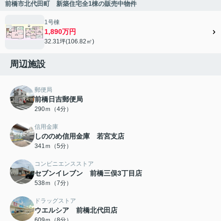
前橋市北代田町 新築住宅全1棟の販売中物件
1号棟
1,890万円
32.31坪(106.82㎡)
周辺施設
郵便局
前橋日吉郵便局
290ｍ（4分）
信用金庫
しののめ信用金庫 若宮支店
341ｍ（5分）
コンビニエンスストア
セブンイレブン 前橋三俣3丁目店
538ｍ（7分）
ドラッグストア
ウエルシア 前橋北代田店
609ｍ（8分）