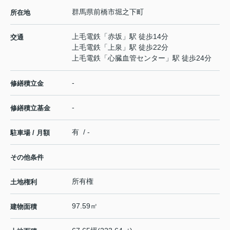
群馬県
前橋市
堀之下町
所在地
上毛電鉄
「
赤坂
」駅 徒歩14分
交通
上毛電鉄
「
上泉
」駅 徒歩22分
上毛電鉄
「
心臓血管センター
」駅 徒歩24分
-
修繕積立金
-
修繕積立基金
有 / -
駐車場 / 月額
その他条件
所有権
土地権利
97.59㎡
建物面積