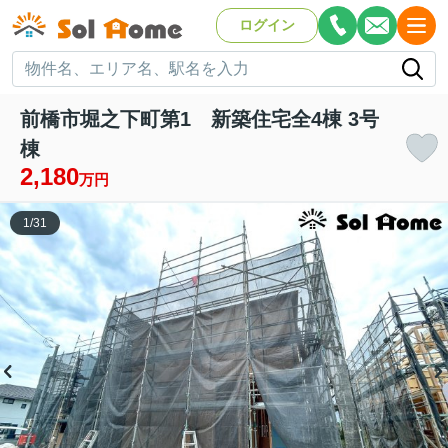
ログイン
前橋市堀之下町第1 新築住宅全4棟 3号
棟
2,180
万円
1
/
31