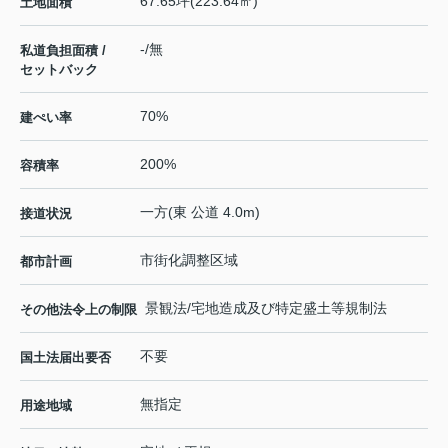
67.65坪(223.64㎡)
土地面積
-/無
私道負担面積 /
セットバック
70%
建ぺい率
200%
容積率
一方(東 公道 4.0m)
接道状況
市街化調整区域
都市計画
景観法/宅地造成及び特定盛土等規制法
その他法令上の制限
不要
国土法届出要否
無指定
用途地域