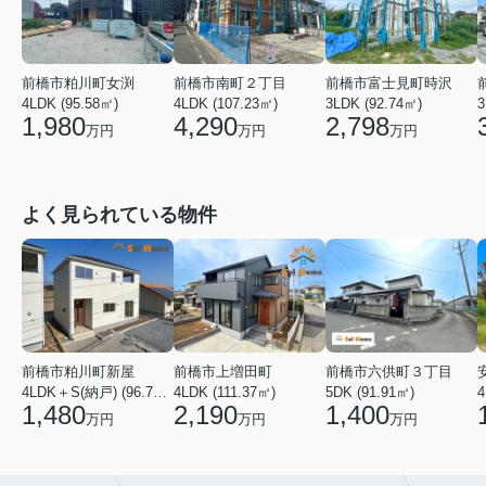
前橋市粕川町女渕
前橋市南町２丁目
前橋市富士見町時沢
4LDK (95.58㎡)
4LDK (107.23㎡)
3LDK (92.74㎡)
3
1,980
4,290
2,798
万円
万円
万円
よく見られている物件
前橋市粕川町新屋
前橋市上増田町
前橋市六供町３丁目
4LDK＋S(納戸) (96.78㎡)
4LDK (111.37㎡)
5DK (91.91㎡)
4
1,480
2,190
1,400
万円
万円
万円