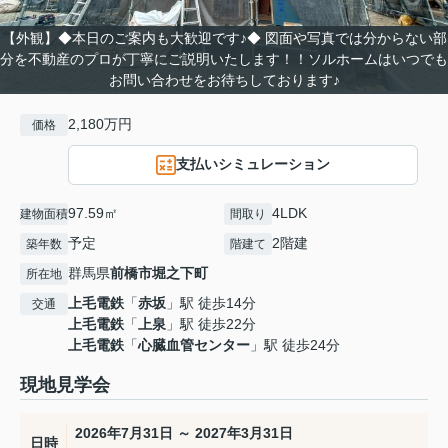
【外観】◆本日のご案内も大歓迎です♪◆ 図面や写真では分からない部
分を不動産のプロが丁寧にご説明いたします！！ソルホームはいつでも
お問い合わせをお待ちしております♪
2,180万円
価格
支払いシミュレーション
97.59㎡
4LDK
建物面積
間取り
予定
2階建
築年数
階建て
群馬県
前橋市
堀之下町
所在地
上毛電鉄
「
赤坂
」駅 徒歩14分
交通
上毛電鉄
「
上泉
」駅 徒歩22分
上毛電鉄
「
心臓血管センター
」駅 徒歩24分
現地見学会
2026年7月31日 ～ 2027年3月31日
日時