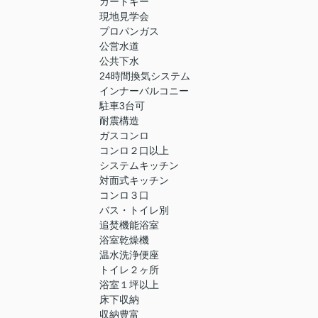
カードキー
現地見学会
プロパンガス
公営水道
公共下水
24時間換気システム
インナーバルコニー
駐車3台可
耐震構造
ガスコンロ
コンロ２口以上
システムキッチン
対面式キッチン
コンロ３口
バス・トイレ別
追焚機能浴室
浴室乾燥機
温水洗浄便座
トイレ２ヶ所
浴室１坪以上
床下収納
収納豊富