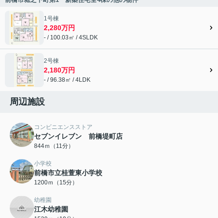
1号棟
2,280万円
- / 100.03㎡ / 4SLDK
2号棟
2,180万円
- / 96.38㎡ / 4LDK
周辺施設
コンビニエンスストア
セブンイレブン 前橋堤町店
844ｍ（11分）
小学校
前橋市立桂萱東小学校
1200ｍ（15分）
幼稚園
江木幼稚園