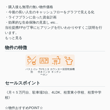
・購入後も無理の無い物件価格
・今後の長い人生のキャッシュフローをグラフで見える化
・ライフプランに合った資金計画
・効果的な生命保険の見直し etc...
当社提携FPが丁寧にヒアリングを行いわかりやすくご説明を行
います。
もっと見る
物件の特徴
バストイレ
TVモニタ
カウンター
浴室乾燥機
別
付きインタ
キッチン
ーホン
セールスポイント
《月々５万円台、駐車場3台、4LDK、桂萱東小学校、桂萱中学
校》
☆物件おすすめPOINT☆