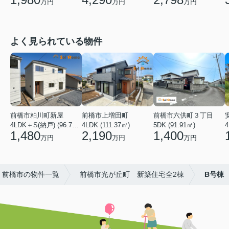
万円
万円
万円
よく見られている物件
前橋市粕川町新屋
前橋市上増田町
前橋市六供町３丁目
4LDK＋S(納戸) (96.78㎡)
4LDK (111.37㎡)
5DK (91.91㎡)
4
1,480
2,190
1,400
万円
万円
万円
前橋市の物件一覧
前橋市光が丘町 新築住宅全2棟
B号棟