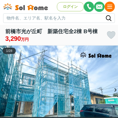
ログイン
前橋市光が丘町 新築住宅全2棟 B号棟
3,290
万円
1
/
28