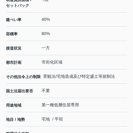
セットバック
40%
建ぺい率
80%
容積率
一方
接道状況
市街化区域
都市計画
景観法/宅地造成及び特定盛土等規制法
その他法令上の制限
不要
国土法届出要否
第一種低層住居専用
用途地域
宅地 / 平坦
地目 / 地勢