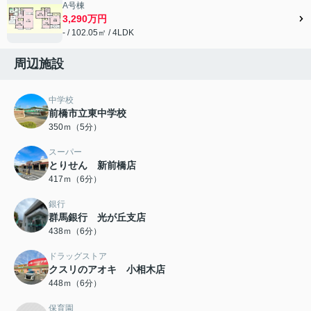
A号棟
3,290万円
- / 102.05㎡ / 4LDK
周辺施設
中学校
前橋市立東中学校
350ｍ（5分）
スーパー
とりせん 新前橋店
417ｍ（6分）
銀行
群馬銀行 光が丘支店
438ｍ（6分）
ドラッグストア
クスリのアオキ 小相木店
448ｍ（6分）
保育園