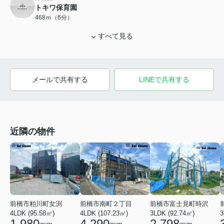
トキワ保育園
468ｍ（6分）
すべて見る
メールで共有する
LINEで共有する
近隣の物件
前橋市粕川町女渕
前橋市南町２丁目
前橋市富士見町時沢
4LDK (95.58㎡)
4LDK (107.23㎡)
3LDK (92.74㎡)
3
1,980
4,290
2,798