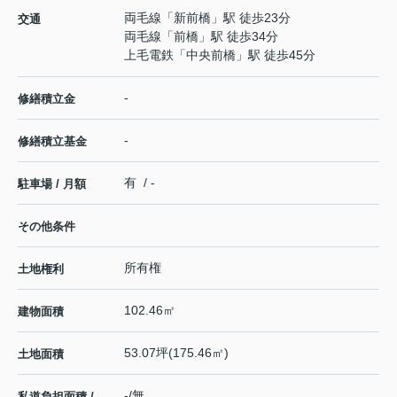
両毛線
「
新前橋
」駅 徒歩23分
交通
両毛線
「
前橋
」駅 徒歩34分
上毛電鉄
「
中央前橋
」駅 徒歩45分
-
修繕積立金
-
修繕積立基金
有 / -
駐車場 / 月額
その他条件
所有権
土地権利
102.46㎡
建物面積
53.07坪(175.46㎡)
土地面積
-/無
私道負担面積 /