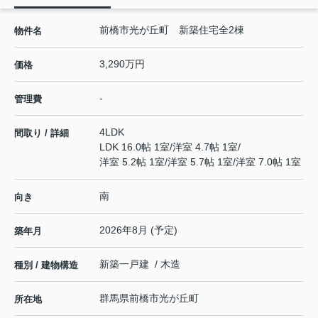
前橋市光が丘町 新築住宅全2棟
物件名
3,290万円
価格
-
管理費
4LDK
間取り / 詳細
LDK 16.0帖 1室
/
洋室 4.7帖 1室
/
洋室 5.2帖 1室
/
洋室 5.7帖 1室
/
洋室 7.0帖 1室
南
向き
2026年8月 (予定)
築年月
新築一戸建 / 木造
種別 / 建物構造
群馬県
前橋市
光が丘町
所在地