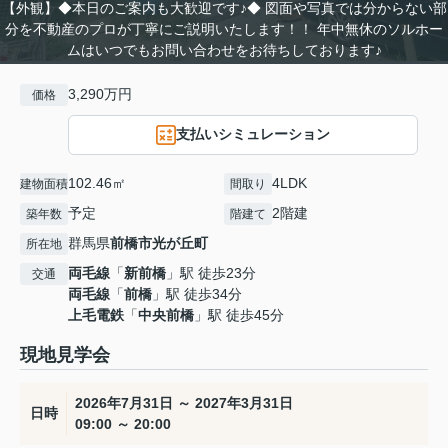
【外観】◆本日のご案内も大歓迎です♪◆ 図面や写真では分からない部
分を不動産のプロが丁寧にご説明いたします！！ 年中無休のソルホー
ムはいつでもお問い合わせをお待ちしております♪
3,290万円
価格
支払いシミュレーション
102.46㎡
4LDK
建物面積
間取り
予定
2階建
築年数
階建て
群馬県
前橋市
光が丘町
所在地
両毛線
「
新前橋
」駅 徒歩23分
交通
両毛線
「
前橋
」駅 徒歩34分
上毛電鉄
「
中央前橋
」駅 徒歩45分
現地見学会
2026年7月31日 ～ 2027年3月31日
日時
09:00 ～ 20:00