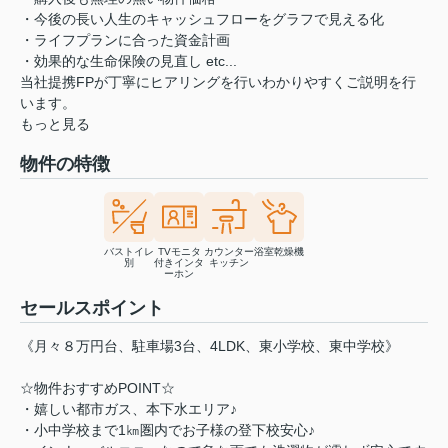
・今後の長い人生のキャッシュフローをグラフで見える化
・ライフプランに合った資金計画
・効果的な生命保険の見直し etc...
当社提携FPが丁寧にヒアリングを行いわかりやすくご説明を行
います。
もっと見る
物件の特徴
バストイレ
TVモニタ
カウンター
浴室乾燥機
別
付きインタ
キッチン
ーホン
セールスポイント
《月々８万円台、駐車場3台、4LDK、東小学校、東中学校》
☆物件おすすめPOINT☆
・嬉しい都市ガス、本下水エリア♪
・小中学校まで1㎞圏内でお子様の登下校安心♪