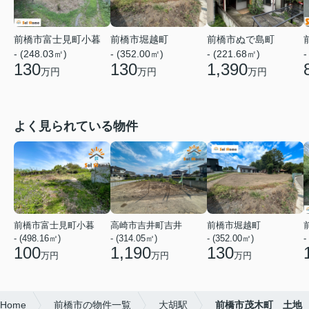
前橋市富士見町小暮
前橋市堀越町
前橋市ぬで島町
- (248.03㎡)
- (352.00㎡)
- (221.68㎡)
-
130
130
1,390
万円
万円
万円
よく見られている物件
前橋市富士見町小暮
高崎市吉井町吉井
前橋市堀越町
- (498.16㎡)
- (314.05㎡)
- (352.00㎡)
-
100
1,190
130
万円
万円
万円
Home
前橋市の物件一覧
大胡駅
前橋市茂木町 土地