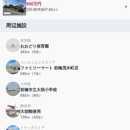
500万円
195.96坪(647.83㎡)
周辺施設
保育園
おおどり保育園
343ｍ（5分）
コンビニエンスストア
ファミリーマート 前橋茂木町店
546ｍ（7分）
小学校
前橋市立大胡小学校
693ｍ（9分）
郵便局
大胡郵便局
729ｍ（10分）
ドラッグストア