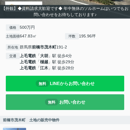
【外観】◆資料請求大歓迎です◆ 年中無休のソルホームはいつでもお
問い合わせをお待ちしております♪
500万円
価格
647.83㎡
195.96坪
土地面積
坪数
群馬県
前橋市
茂木町
191-2
所在地
上毛電鉄
「
大胡
」駅 徒歩4分
交通
上毛電鉄
「
樋越
」駅 徒歩29分
上毛電鉄
「
江木
」駅 徒歩28分
LINEからお問い合わせ
無料
お問い合わせ
無料
前橋市茂木町 土地の販売中物件