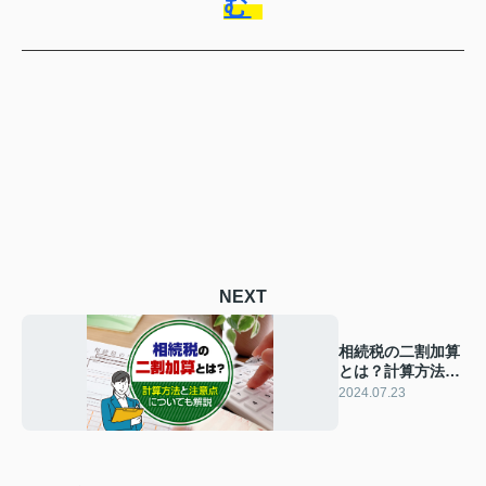
む
NEXT
相続税の二割加算
とは？計算方法と
注意点についても
2024.07.23
解説