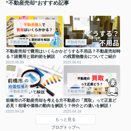
”不動産売却”おすすめ記事
不動産売却
不動産売却
不動産売却で費用はいくらかか
どうする不用品？不動産売却時
る？諸費用と節約術を解説
の残置物撤去についてご紹介
2025.06.06
2025.06.01
不動産売却
不動産売却
前橋市の不動産売却を考える方
不動産の「買取」って正直ど
必見！相場や価格の動向を解説
う？仲介との違いを解説！
2025.04.19
2025.04.18
もっと見る
ブログトップへ