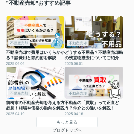
”不動産売却”おすすめ記事
不動産売却
不動産売却
不動産売却で費用はいくらかか
どうする不用品？不動産売却時
る？諸費用と節約術を解説
の残置物撤去についてご紹介
2025.06.06
2025.06.01
不動産売却
不動産売却
前橋市の不動産売却を考える方
不動産の「買取」って正直ど
必見！相場や価格の動向を解説
う？仲介との違いを解説！
2025.04.19
2025.04.18
もっと見る
ブログトップへ