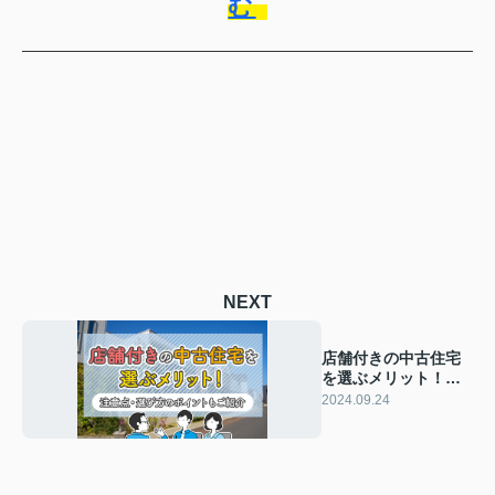
む
NEXT
店舗付きの中古住宅
を選ぶメリット！注
意点・選び方のポイ
2024.09.24
ントもご紹介