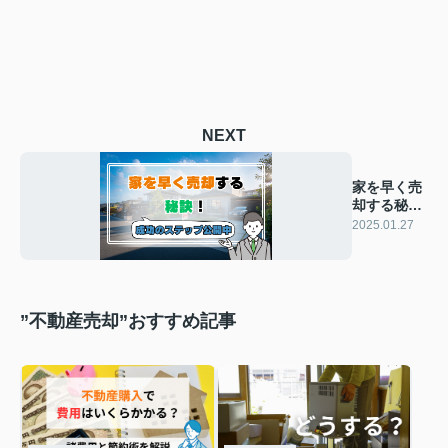
NEXT
家を早く売
却する秘
訣！成功の
2025.01.27
ステップ公
開中
”不動産売却”おすすめ記事