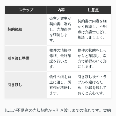
ステップ
内容
注意点
売主と買主が
契約書の内容を細
契約書に署名
かく確認し、不明
契約締結
し、売却条件
点は弁護士などに
を確認しま
相談しましょう。
す。
物件の清掃や
物件の状態をしっ
修繕、最終確
かりと確認し、双
引き渡し準備
認を行いま
方で納得のいく形
す。
にします。
物件の鍵を買
引き渡し後のトラ
主に渡し、所
ブルを避けるた
引き渡し
有権が移転し
め、記録を残して
ます。
おくと安心です。
以上が不動産の売却契約から引き渡しまでの流れです。契約