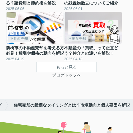
る？諸費用と節約術を解説
の残置物撤去についてご紹介
2025.06.06
2025.06.01
不動産売却
不動産売却
前橋市の不動産売却を考える方
不動産の「買取」って正直ど
必見！相場や価格の動向を解説
う？仲介との違いを解説！
2025.04.19
2025.04.18
もっと見る
ブログトップへ
グ
住宅売却の最適なタイミングとは？市場動向と個人要因を解説