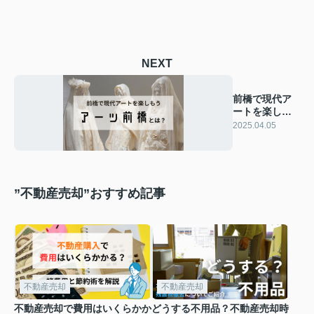
NEXT
前橋で現代ア
ートを楽しも
う！アーツ前
2025.04.05
橋とは？
”不動産売却”おすすめ記事
不動産売却
不動産売却
不動産売却で費用はいくらかか
どうする不用品？不動産売却時