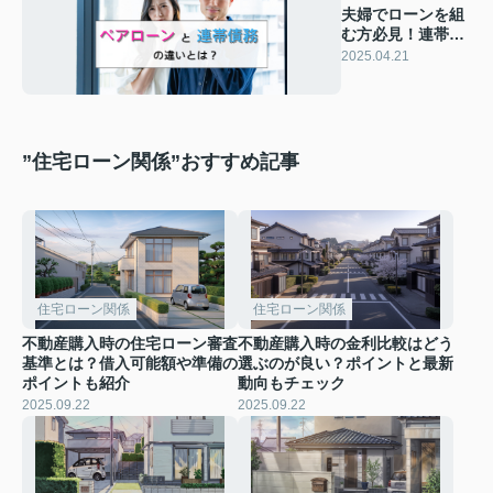
夫婦でローンを組
む方必見！連帯保
証とペアローンの
2025.04.21
違いを解説
”住宅ローン関係”おすすめ記事
住宅ローン関係
住宅ローン関係
不動産購入時の住宅ローン審査
不動産購入時の金利比較はどう
基準とは？借入可能額や準備の
選ぶのが良い？ポイントと最新
ポイントも紹介
動向もチェック
2025.09.22
2025.09.22