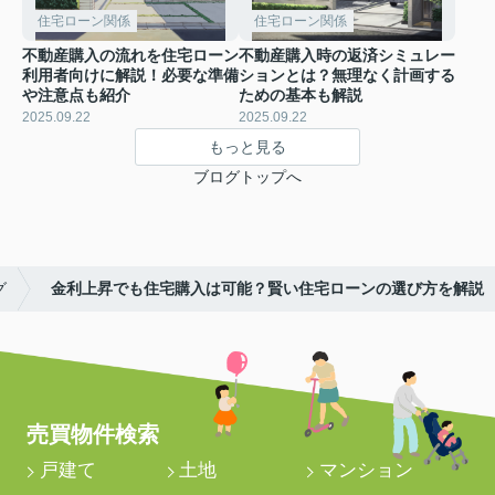
住宅ローン関係
住宅ローン関係
不動産購入の流れを住宅ローン
不動産購入時の返済シミュレー
利用者向けに解説！必要な準備
ションとは？無理なく計画する
や注意点も紹介
ための基本も解説
2025.09.22
2025.09.22
もっと見る
ブログトップへ
グ
金利上昇でも住宅購入は可能？賢い住宅ローンの選び方を解説
売買物件検索
戸建て
土地
マンション