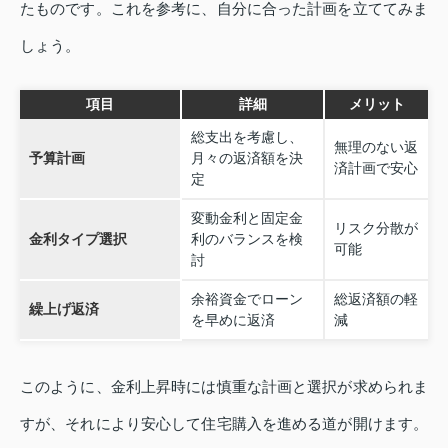
たものです。これを参考に、自分に合った計画を立ててみま
しょう。
項目
詳細
メリット
総支出を考慮し、
無理のない返
予算計画
月々の返済額を決
済計画で安心
定
変動金利と固定金
リスク分散が
金利タイプ選択
利のバランスを検
可能
討
余裕資金でローン
総返済額の軽
繰上げ返済
を早めに返済
減
このように、金利上昇時には慎重な計画と選択が求められま
すが、それにより安心して住宅購入を進める道が開けます。