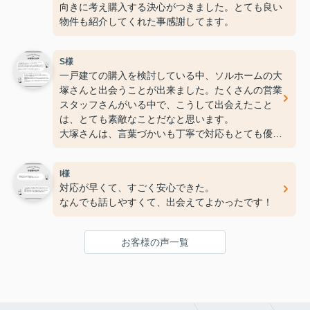
向きに考え購入する決心がつきました。とても良い
物件も紹介してくれた事感謝してます。
S様
一戸建ての購入を検討している中、ソルホームの大
塚さんと出会うことが出来ました。たくさんの営業
スタッフさんがいる中で、こうして出会えたこと
は、とても素敵なことだなと思います。
大塚さんは、言葉づかいも丁寧で対応もとても優し
く、ご自身の体験談等も交えて親身に相談にのって
くださり、心配なこと等もすぐに対応して頂き、本
I様
当に感謝しています。
対応が早くて、すごく安心できた。
私たちの生活スタイルをとても理解してくださり、
なんでも話しやすくて、出会えてよかったです！
新生活へのイメージを抱くことが出来ました。ずっ
と迷っていた一戸建て購入ですが、安心して購入す
ることができました。
お客様の声一覧
本当にありがとうございました。
そしてこれからもよろしくお願いいたします。