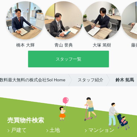
橋本 大輝
青山 誉典
大塚 篤樹
藤
スタッフ一覧
料最大無料の株式会社Sol Home
スタッフ紹介
鈴木 拓馬
売買物件検索
戸建て
土地
マンション