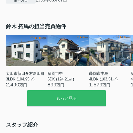
生年月日
鈴木 拓馬の担当売買物件
太田市新田多村新田町
藤岡市中
藤岡市中島
3LDK (104.95㎡)
5DK (124.21㎡)
4LDK (103.51㎡)
4
2,490
899
1,579
万円
万円
万円
もっと見る
スタッフ紹介