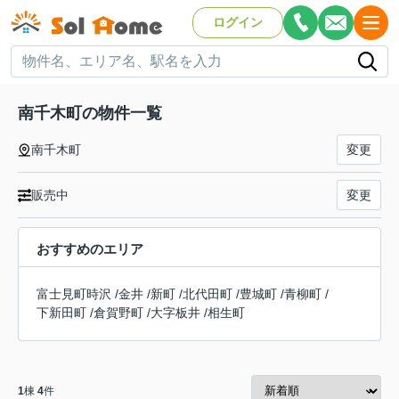
ログイン
南千木町の物件一覧
南千木町
変更
販売中
変更
おすすめのエリア
富士見町時沢
/
金井
/
新町
/
北代田町
/
豊城町
/
青柳町
/
下新田町
/
倉賀野町
/
大字板井
/
相生町
1
棟
4
件