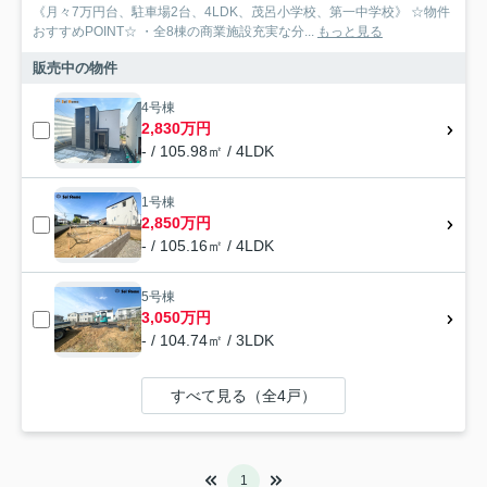
《月々7万円台、駐車場2台、4LDK、茂呂小学校、第一中学校》 ☆物件
おすすめPOINT☆ ・全8棟の商業施設充実な分...
もっと見る
販売中の物件
4号棟
2,830万円
- / 105.98㎡ / 4LDK
1号棟
2,850万円
- / 105.16㎡ / 4LDK
5号棟
3,050万円
- / 104.74㎡ / 3LDK
すべて見る（全4戸）
1