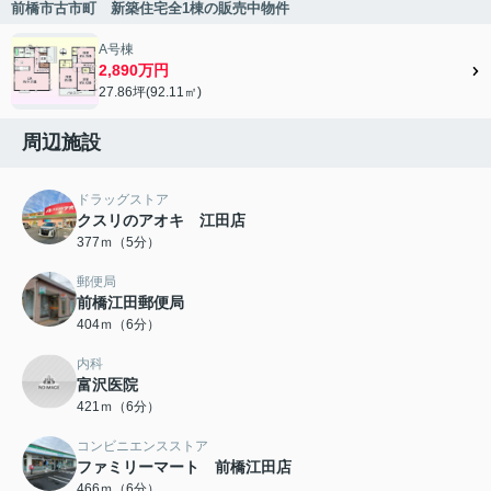
前橋市古市町 新築住宅全1棟の販売中物件
A号棟
2,890万円
27.86坪(92.11㎡)
周辺施設
ドラッグストア
クスリのアオキ 江田店
377ｍ（5分）
郵便局
前橋江田郵便局
404ｍ（6分）
内科
富沢医院
421ｍ（6分）
コンビニエンスストア
ファミリーマート 前橋江田店
466ｍ（6分）