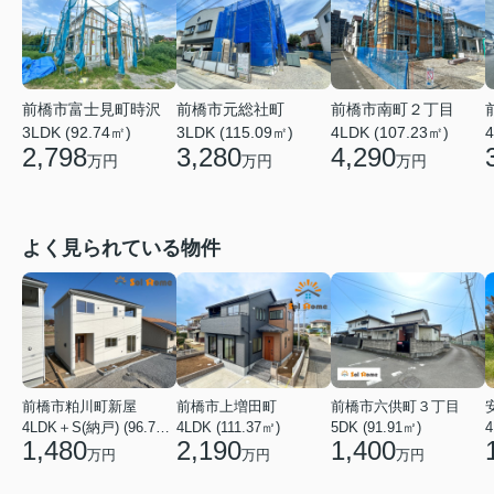
前橋市富士見町時沢
前橋市元総社町
前橋市南町２丁目
3LDK (92.74㎡)
3LDK (115.09㎡)
4LDK (107.23㎡)
4
2,798
3,280
4,290
万円
万円
万円
よく見られている物件
前橋市粕川町新屋
前橋市上増田町
前橋市六供町３丁目
4LDK＋S(納戸) (96.78㎡)
4LDK (111.37㎡)
5DK (91.91㎡)
4
1,480
2,190
1,400
万円
万円
万円