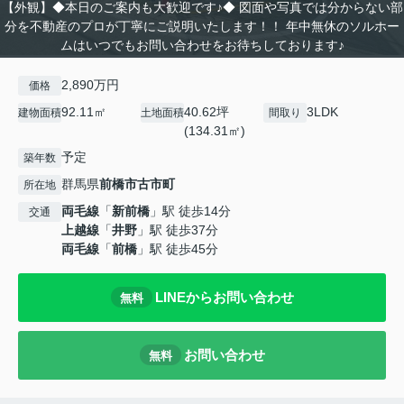
【外観】◆本日のご案内も大歓迎です♪◆ 図面や写真では分からない部
分を不動産のプロが丁寧にご説明いたします！！ 年中無休のソルホー
ムはいつでもお問い合わせをお待ちしております♪
2,890万円
価格
92.11㎡
40.62坪
3LDK
建物面積
土地面積
間取り
(134.31㎡)
予定
築年数
群馬県
前橋市
古市町
所在地
両毛線
「
新前橋
」駅 徒歩14分
交通
上越線
「
井野
」駅 徒歩37分
両毛線
「
前橋
」駅 徒歩45分
LINEからお問い合わせ
無料
お問い合わせ
無料