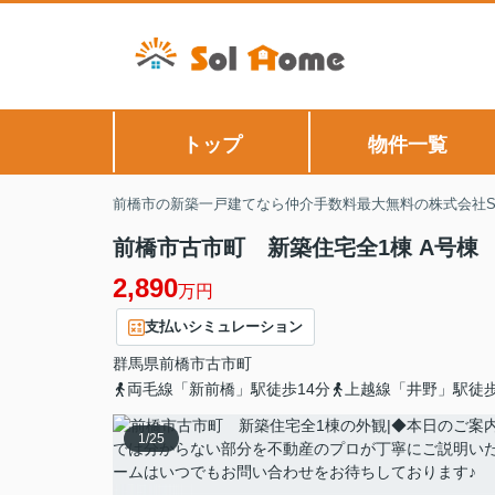
トップ
物件一覧
前橋市の新築一戸建てなら仲介手数料最大無料の株式会社Sol
前橋市古市町 新築住宅全1棟 A号棟
2,890
万円
支払いシミュレーション
群馬県
前橋市
古市町
両毛線「新前橋」駅徒歩14分
上越線「井野」駅徒歩
1
/
25