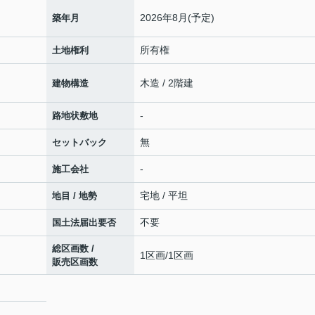
2026年8月(予定)
築年月
所有権
土地権利
木造 / 2階建
建物構造
-
路地状敷地
無
セットバック
-
施工会社
宅地 / 平坦
地目 / 地勢
不要
国土法届出要否
総区画数 /
1区画/1区画
販売区画数