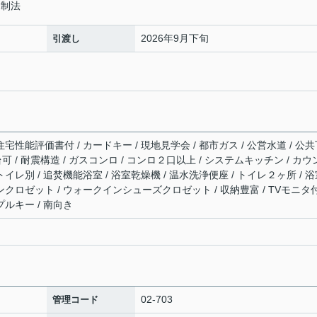
規制法
2026年9月下旬
引渡し
住宅性能評価書付 / カードキー / 現地見学会 / 都市ガス / 公営水道 / 公
台可 / 耐震構造 / ガスコンロ / コンロ２口以上 / システムキッチン / カ
トイレ別 / 追焚機能浴室 / 浴室乾燥機 / 温水洗浄便座 / トイレ２ヶ所 / 
インクロゼット / ウォークインシューズクロゼット / 収納豊富 / TVモニタ
プルキー / 南向き
02-703
管理コード