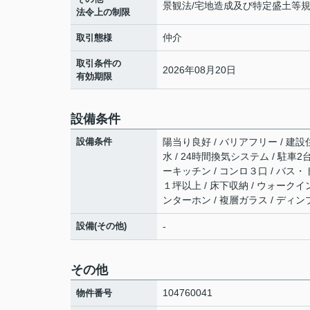
景観法/宅地造成及び特定盛土等
法令上の制限
仲介
取引態様
取引条件の
2026年08月20日
有効期限
設備条件
設備条件
陽当り良好 / バリアフリー / 建設
水 / 24時間換気システム / 駐車2
ーキッチン / コンロ３口 / バス・
１坪以上 / 床下収納 / ウォーク
ンターホン / 複層ガラス / ディン
設備(その他)
-
その他
104760041
物件番号