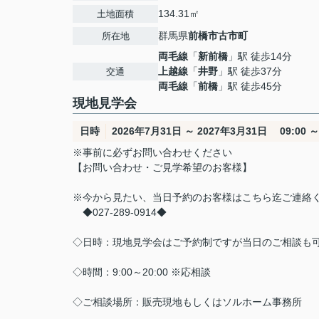
134.31㎡
土地面積
群馬県
前橋市
古市町
所在地
両毛線
「
新前橋
」駅 徒歩14分
上越線
「
井野
」駅 徒歩37分
交通
両毛線
「
前橋
」駅 徒歩45分
現地見学会
日時
2026年7月31日 ～ 2027年3月31日 09:00 ～ 
※事前に必ずお問い合わせください
【お問い合わせ・ご見学希望のお客様】
※今から見たい、当日予約のお客様はこちら迄ご連絡
◆027-289-0914◆
◇日時：現地見学会はご予約制ですが当日のご相談も
◇時間：9:00～20:00 ※応相談
◇ご相談場所：販売現地もしくはソルホーム事務所