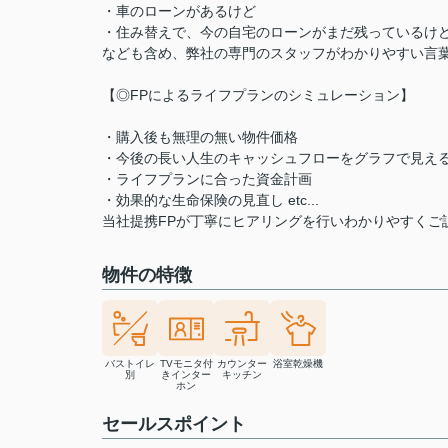
・車のローンがあるけど
・住み替えで、今の自宅のローンがまだ残っているけ
なども含め、弊社の専門のスタッフがわかりやすい言
【◎FPによるライフプランのシミュレーション】
・購入後も無理の無い物件価格
・今後の長い人生のキャッシュフローをグラフで見え
・ライフプランに合った資金計画
・効果的な生命保険の見直し etc...
当社提携FPが丁寧にヒアリングを行いわかりやすくご
物件の特徴
バストイレ
TVモニタ付
カウンター
浴室乾燥機
別
きインター
キッチン
ホン
セールスポイント