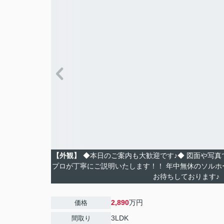
【外観】
◆本日のご案内も大歓迎です♪◆ 図面や写
プロが丁寧にご説明いたします！！ 年中無休のソルホ
お待ちしております♪
2,890
万円
価格
3LDK
間取り