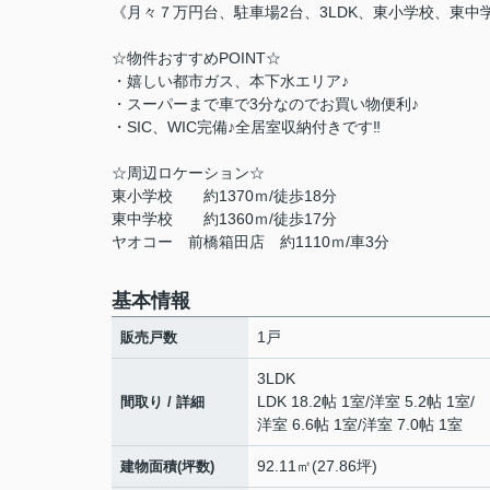
《月々７万円台、駐車場2台、3LDK、東小学校、東中
☆物件おすすめPOINT☆
・嬉しい都市ガス、本下水エリア♪
・スーパーまで車で3分なのでお買い物便利♪
・SIC、WIC完備♪全居室収納付きです‼
☆周辺ロケーション☆
東小学校 約1370ｍ/徒歩18分
東中学校 約1360ｍ/徒歩17分
ヤオコー 前橋箱田店 約1110ｍ/車3分
基本情報
1戸
販売戸数
3LDK
LDK 18.2帖 1室
/
洋室 5.2帖 1室
/
間取り / 詳細
洋室 6.6帖 1室
/
洋室 7.0帖 1室
92.11㎡(27.86坪)
建物面積(坪数)