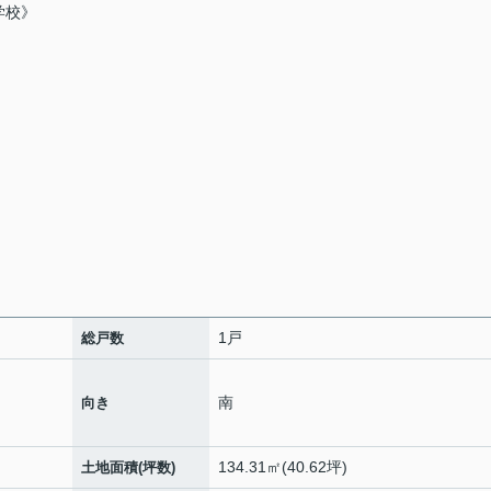
学校》
1戸
総戸数
南
向き
134.31㎡(40.62坪)
土地面積(坪数)