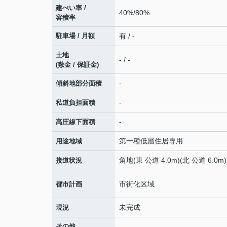
建ぺい率 /
40%/80%
容積率
駐車場 / 月額
有 / -
土地
- / -
(敷金 / 保証金)
-
傾斜地部分面積
-
私道負担面積
-
高圧線下面積
第一種低層住居専用
用途地域
角地(東 公道 4.0m)(北 公道 6.0m)
接道状況
市街化区域
都市計画
未完成
現況
その他