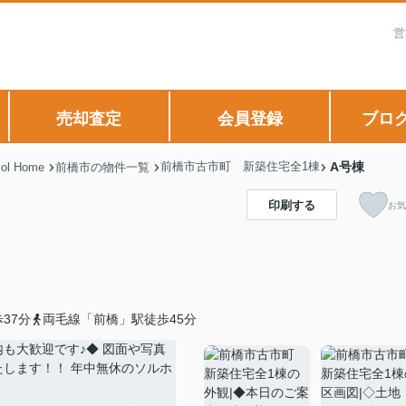
営
売却査定
会員登録
ブロ
前橋市古市町 新築住宅全1棟
A号棟
 Home
前橋市の物件一覧
印刷する
お気
37分
両毛線「前橋」駅徒歩45分