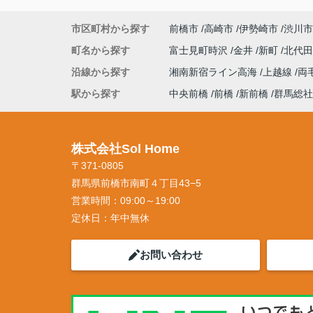
市区町村から探す
前橋市
高崎市
伊勢崎市
渋川市
町名から探す
富士見町時沢
金井
新町
北代
沿線から探す
湘南新宿ライン高海
上越線
両
駅から探す
中央前橋
前橋
新前橋
群馬総社
株式会社Sol Home
〒371-0805
群馬県前橋市南町４丁目43−5
営業時間：
09:00～19:00
定休日：
年中無休
お問い合わせ