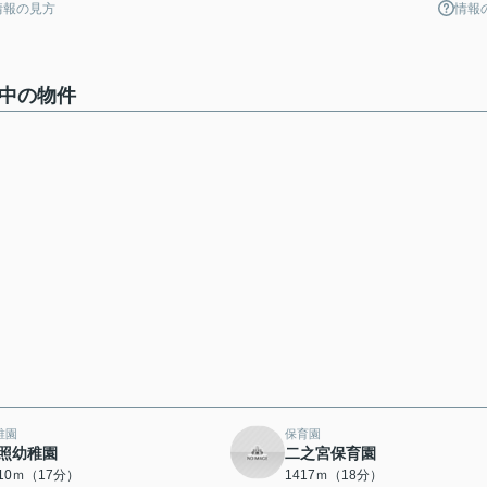
情報の見方
情報
集中の物件
稚園
保育園
照幼稚園
二之宮保育園
310ｍ（17分）
1417ｍ（18分）