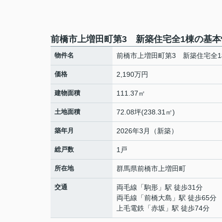
前橋市上増田町第3 新築住宅全1棟の基本
物件名
前橋市上増田町第3 新築住宅全1
価格
2,190万円
建物面積
111.37㎡
土地面積
72.08坪(238.31㎡)
築年月
2026年3月（新築）
総戸数
1戸
所在地
群馬県
前橋市
上増田町
交通
両毛線
「
駒形
」駅 徒歩31分
両毛線
「
前橋大島
」駅 徒歩65分
上毛電鉄
「
赤坂
」駅 徒歩74分