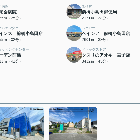
合病院
郵便局
衆会病院
前橋小島田郵便局
985ｍ（25分）
2171ｍ（28分）
ームセンター
スーパー
インズ 前橋小島田店
ベイシア 前橋小島田店
555ｍ（32分）
2601ｍ（33分）
ョッピングセンター
ドラッグストア
ーデン前橋
クスリのアオキ 宮子店
221ｍ（41分）
3412ｍ（43分）