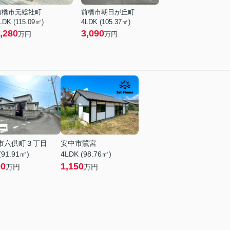
前橋市元総社町
前橋市朝日が丘町
LDK (115.09㎡)
4LDK (105.37㎡)
,280
3,090
万円
万円
市六供町３丁目
安中市鷺宮
(91.91㎡)
4LDK (98.76㎡)
00
1,150
万円
万円