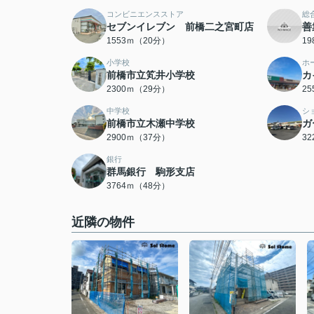
コンビニエンスストア
総
セブンイレブン 前橋二之宮町店
善
1553ｍ（20分）
1
小学校
ホ
前橋市立笂井小学校
カ
2300ｍ（29分）
2
中学校
シ
前橋市立木瀬中学校
ガ
2900ｍ（37分）
3
銀行
群馬銀行 駒形支店
3764ｍ（48分）
近隣の物件