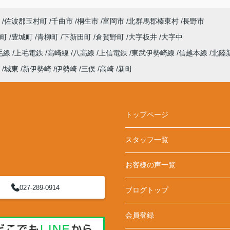
佐波郡玉村町
千曲市
桐生市
富岡市
北群馬郡榛東村
長野市
田町
豊城町
青柳町
下新田町
倉賀野町
大字板井
大字中
毛線
上毛電鉄
高崎線
八高線
上信電鉄
東武伊勢崎線
信越本線
北陸
城東
新伊勢崎
伊勢崎
三俣
高崎
新町
トップページ
スタッフ一覧
お客様の声一覧
027-289-0914
ブログトップ
会員登録