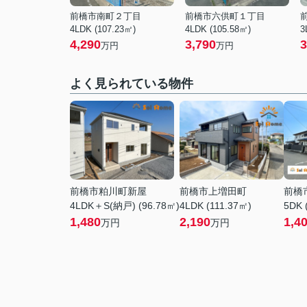
前橋市南町２丁目
前橋市六供町１丁目
4LDK (107.23㎡)
4LDK (105.58㎡)
3
4,290
3,790
3
万円
万円
よく見られている物件
前橋市粕川町新屋
前橋市上増田町
前橋
4LDK＋S(納戸) (96.78㎡)
4LDK (111.37㎡)
5DK 
1,480
2,190
1,4
万円
万円