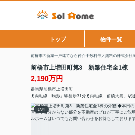
トップ
物件一覧
前橋市の新築一戸建てなら仲介手数料最大無料の株式会社Sol
前橋市上増田町第3 新築住宅全1棟
2,190万円
群馬県
前橋市
上増田町
両毛線「駒形」駅徒歩31分
両毛線「前橋大島」駅徒
1
/
34