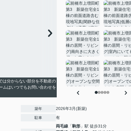
真では分からない部分を不動産の
ームはいつでもお問い合わせを
2026年3月(新築)
築年
有
駐車
両毛線
「
駒形
」駅 徒歩31分