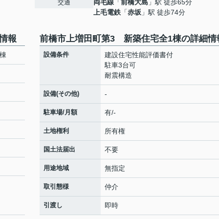
両毛線
「
前橋大島
」駅 徒歩65分
交通
上毛電鉄
「
赤坂
」駅 徒歩74分
情報
前橋市上増田町第3 新築住宅全1棟の詳細情
棟
設備条件
建設住宅性能評価書付
駐車3台可
耐震構造
設備(その他)
-
駐車場/月額
有/-
土地権利
所有権
国土法届出
不要
用途地域
無指定
取引態様
仲介
引渡し
即時