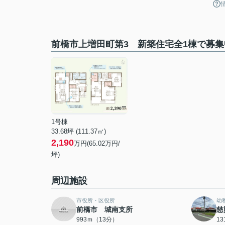
前橋市上増田町第3 新築住宅全1棟で募
1号棟
33.68坪 (111.37㎡)
2,190
万円(65.02万円/
坪)
周辺施設
市役所・区役所
幼
前橋市 城南支所
慈
993ｍ（13分）
1