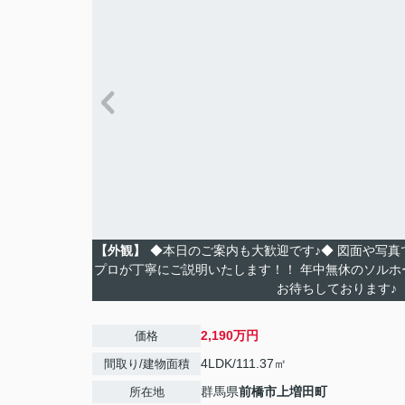
【外観】
◆本日のご案内も大歓迎です♪◆ 図面や写
プロが丁寧にご説明いたします！！ 年中無休のソルホ
お待ちしております♪
2,190万円
価格
4LDK/111.37㎡
間取り/建物面積
群馬県
前橋市
上増田町
所在地