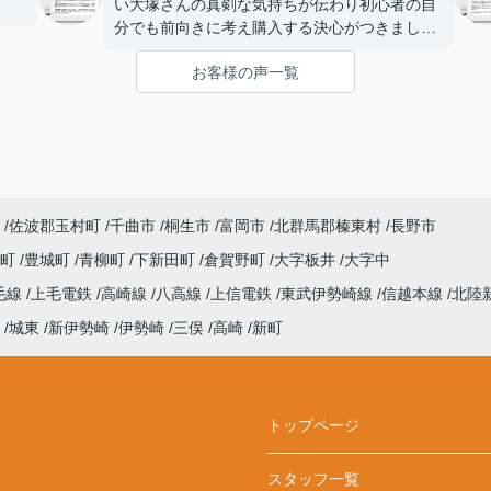
。
い大塚さんの真剣な気持ちが伝わり初心者の自
分でも前向きに考え購入する決心がつきまし
た。とても良い物件も紹介してくれた事感謝し
お客様の声一覧
てます。
佐波郡玉村町
千曲市
桐生市
富岡市
北群馬郡榛東村
長野市
田町
豊城町
青柳町
下新田町
倉賀野町
大字板井
大字中
毛線
上毛電鉄
高崎線
八高線
上信電鉄
東武伊勢崎線
信越本線
北陸
城東
新伊勢崎
伊勢崎
三俣
高崎
新町
トップページ
スタッフ一覧