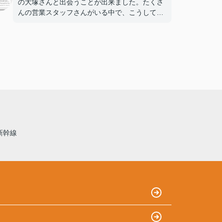
の大塚さんと出会うことが出来ました。たくさ
んの営業スタッフさんがいる中で、こうして出
会えたことは、とても素敵なことだなと思いま
す。
大塚さんは、言葉づかいも丁寧で対応もとても
優しく、ご自身の体験談等も交えて親身に相談
にのってくださり、心配なこと等もすぐに対応
して頂き、本当に感謝しています。
私たちの生活スタイルをとても理解してくださ
り、新生活へのイメージを抱くことが出来まし
た。ずっと迷っていた一戸建て購入ですが、安
心して購入することができました。
本当にありがとうございました。
新幹線
そしてこれからもよろしくお願いいたします。