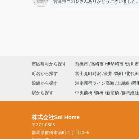
営業担当のＯさんありがとうございました
市区町村から探す
前橋市
高崎市
伊勢崎市
渋川市
町名から探す
富士見町時沢
金井
新町
北代
沿線から探す
湘南新宿ライン高海
上越線
両
駅から探す
中央前橋
前橋
新前橋
群馬総社
株式会社Sol Home
〒371-0805
群馬県前橋市南町４丁目43−5