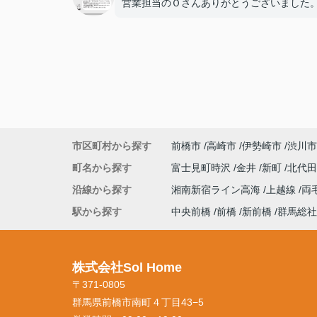
営業担当のＯさんありがとうございました
市区町村から探す
前橋市
高崎市
伊勢崎市
渋川市
町名から探す
富士見町時沢
金井
新町
北代
沿線から探す
湘南新宿ライン高海
上越線
両
駅から探す
中央前橋
前橋
新前橋
群馬総社
株式会社Sol Home
〒371-0805
群馬県前橋市南町４丁目43−5