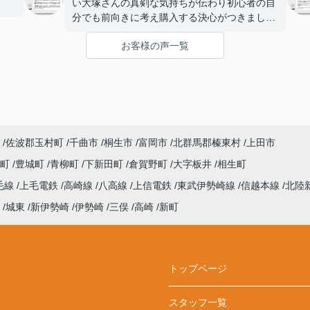
。
い大塚さんの真剣な気持ちが伝わり初心者の自
分でも前向きに考え購入する決心がつきまし
た。とても良い物件も紹介してくれた事感謝し
お客様の声一覧
てます。
佐波郡玉村町
千曲市
桐生市
富岡市
北群馬郡榛東村
上田市
田町
豊城町
青柳町
下新田町
倉賀野町
大字板井
相生町
毛線
上毛電鉄
高崎線
八高線
上信電鉄
東武伊勢崎線
信越本線
北陸
城東
新伊勢崎
伊勢崎
三俣
高崎
新町
トップページ
スタッフ一覧