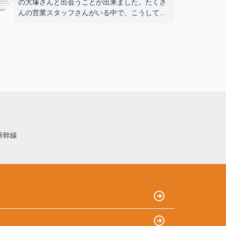
の大塚さんと出会うことが出来ました。たくさ
んの営業スタッフさんがいる中で、こうして出
会えたことは、とても素敵なことだなと思いま
す。
大塚さんは、言葉づかいも丁寧で対応もとても
優しく、ご自身の体験談等も交えて親身に相談
にのってくださり、心配なこと等もすぐに対応
して頂き、本当に感謝しています。
私たちの生活スタイルをとても理解してくださ
り、新生活へのイメージを抱くことが出来まし
た。ずっと迷っていた一戸建て購入ですが、安
心して購入することができました。
本当にありがとうございました。
新幹線
そしてこれからもよろしくお願いいたします。