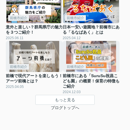
前橋市紹介
前橋市紹介
意外と楽しい？群馬県庁の魅力
日本一安い遊園地？前橋市にあ
を３つご紹介！
る「るなぱあく」とは
2025.06.11
2025.04.12
前橋市紹介
前橋市紹介
前橋で現代アートを楽しもう！
前橋市にある「SuruSu祝昌こ
アーツ前橋とは？
ども園」の概要！保育の特徴も
ご紹介
2025.04.05
2024.12.03
もっと見る
ブログトップへ