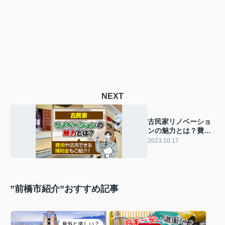
NEXT
古民家リノベーショ
ンの魅力とは？費用
や活用できる補助金
2023.10.17
もご紹介！
”前橋市紹介”おすすめ記事