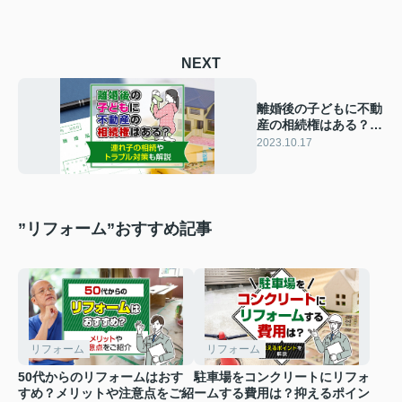
NEXT
離婚後の子どもに不動
産の相続権はある？連
れ子の相続やトラブル
2023.10.17
対策も解説
”リフォーム”おすすめ記事
リフォーム
リフォーム
50代からのリフォームはおす
駐車場をコンクリートにリフォ
すめ？メリットや注意点をご紹
ームする費用は？抑えるポイン