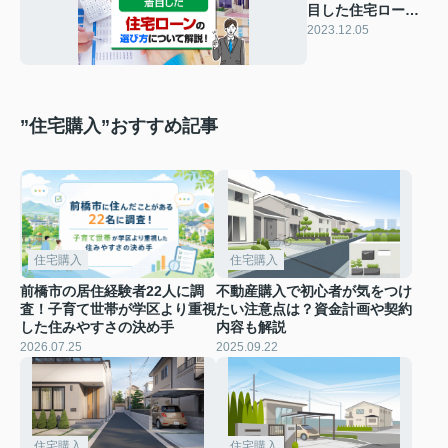
目した住宅ローン
の選び方について
2023.12.05
解説！
”住宅購入”おすすめ記事
住宅購入
住宅購入
前橋市の居住経験者22人に調
不動産購入で初心者が気をつけ
査！子育て世帯が学区より重視
たい注意点は？資金計画や契約
した住みやすさの決め手
内容も解説
2026.07.25
2025.09.22
住宅購入
住宅購入